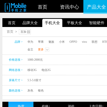
首页
资讯中心
产品大全
首页
品牌大全
手机大全
平板大全
智能硬件
首页
>
百加
品牌 >
华为
苹果
魅族
小米
OPPO
vivo
联想
HT
金立
更多
价格选项 >
1000-2000元
网络选项 >
移动3G
电信2G
屏幕尺寸 >
5.5-5.0英寸
颜色选项 >
灰色
银色
热度
价格↑
评价
上市日期↑