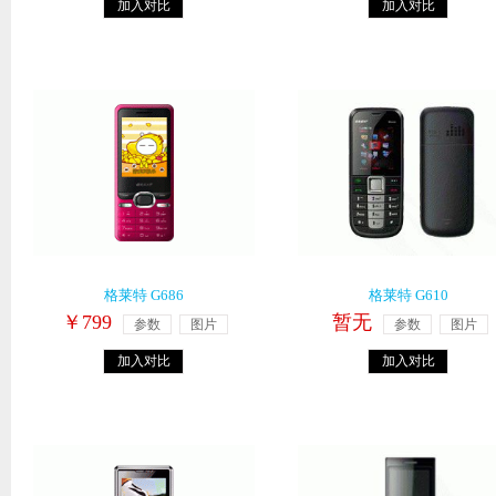
加入对比
加入对比
格莱特 G686
格莱特 G610
￥799
暂无
参数
图片
参数
图片
加入对比
加入对比