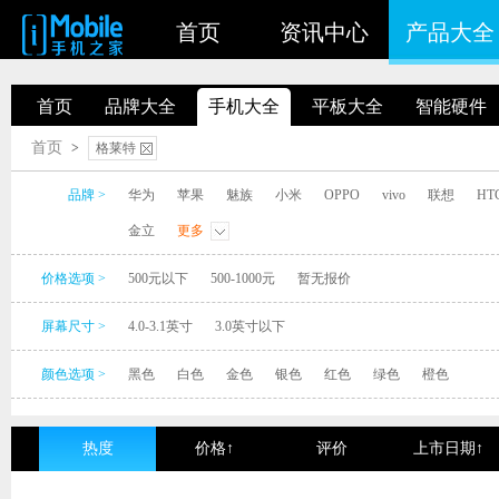
首页
资讯中心
产品大全
首页
品牌大全
手机大全
平板大全
智能硬件
首页
>
格莱特
品牌 >
华为
苹果
魅族
小米
OPPO
vivo
联想
HT
金立
更多
价格选项 >
500元以下
500-1000元
暂无报价
屏幕尺寸 >
4.0-3.1英寸
3.0英寸以下
颜色选项 >
黑色
白色
金色
银色
红色
绿色
橙色
热度
价格↑
评价
上市日期↑