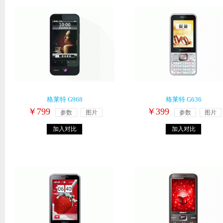
格莱特 G968
格莱特 G636
￥799
￥399
参数
图片
参数
图片
加入对比
加入对比