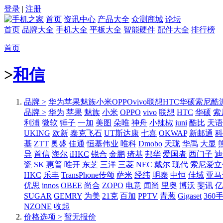
登录
|
注册
首页
资讯中心
产品大全
众测商城
论坛
首页
品牌大全
手机大全
平板大全
智能硬件
配件大全
排行榜
首页
>
和信
品牌 >
华为
苹果
魅族
小米
OPPO
vivo
联想
HTC
华硕
索尼
酷
品牌 >
华为
苹果
魅族
小米
OPPO
vivo
联想
HTC
华硕
索
利浦
微软
锤子
一加
美图
朵唯
神舟
小辣椒
iuni
酷比
天语
UKING
欧新
泰克飞石
UT斯达康
七喜
OKWAP
新邮通
科
基
ZTT
奥盛
佳通
恒基伟业
唯科
Dmobo
天珑
华禹
大显
导
首信
海尔
iHKC
锐合
金鹏
琦基
邦华
爱国者
西门子
迪
瓷
SK
惠普
唯开
东芝
三洋
三菱
NEC
戴尔
现代
索尼爱立
HKC
乐丰
TransPhone传颂
萨米
经纬
明泰
中恒
佳域
亚马
优思
innos
OBEE
尚合
ZOPO
电意
闻尚
里奥
博沃
斐讯
亿
SUGAR
GEMRY
为美
21克
百加
PPTV
青葱
Gigaset
360
NZONE
收起
价格选项 >
暂无报价