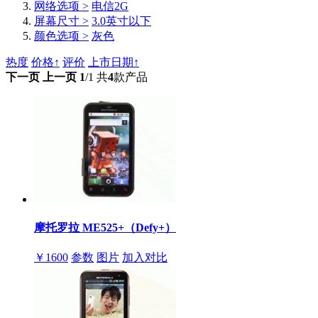
网络选项 >
电信2G
屏幕尺寸 >
3.0英寸以下
颜色选项 >
灰色
热度
价格↑
评价
上市日期↑
下一页
上一页
1
/1
共
4
款产品
摩托罗拉 ME525+（Defy+）
￥1600
参数
图片
加入对比