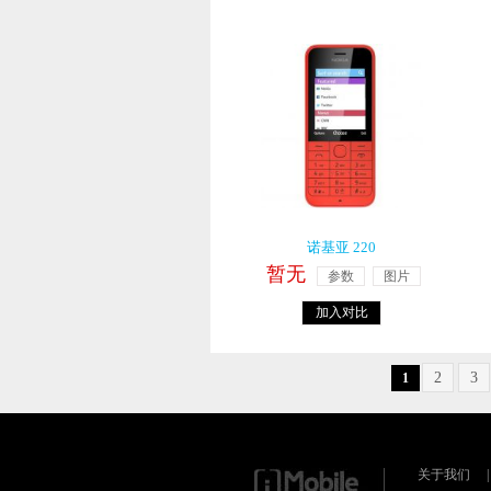
诺基亚 220
暂无
参数
图片
加入对比
2
3
1
关于我们
|