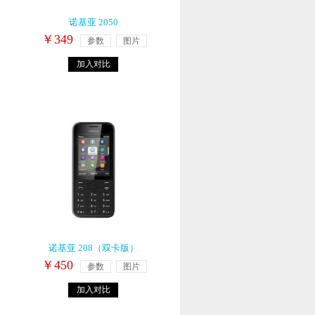
诺基亚 2050
￥349
参数
图片
加入对比
诺基亚 208（双卡版）
￥450
参数
图片
加入对比