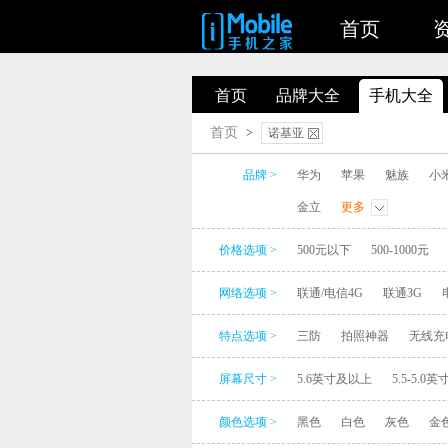
首页
首页
品牌大全
手机大全
首页
>
诺基亚
品牌 >
华为
苹果
魅族
小
金立
更多
价格选项 >
500元以下
500-1000元
网络选项 >
联通/电信4G
联通3G
特点选项 >
三防
拍照神器
无线充
屏幕尺寸 >
5.6英寸及以上
5.5-5.0英
颜色选项 >
黑色
白色
灰色
金