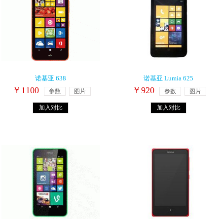
诺基亚 638
诺基亚 Lumia 625
￥1100
￥920
参数
图片
参数
图片
加入对比
加入对比