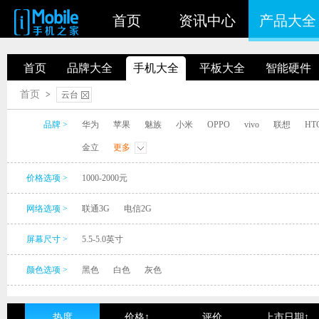
首页
资讯中心
产品大全
首页
品牌大全
手机大全
平板大全
智能硬件
首页
>
云台
品牌 >
华为
苹果
魅族
小米
OPPO
vivo
联想
HT
金立
更多
价格选项 >
1000-2000元
网络选项 >
联通3G
电信2G
屏幕尺寸 >
5.5-5.0英寸
颜色选项 >
黑色
白色
灰色
热度
价格↑
评价
上市日期↑