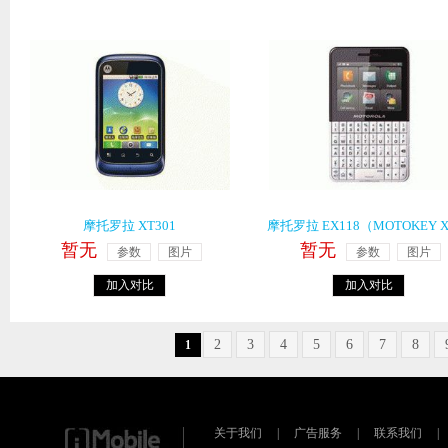
摩托罗拉 XT301
摩托罗拉 EX118（MOTOKEY 
暂无
暂无
参数
图片
参数
图片
加入对比
加入对比
2
3
4
5
6
7
8
1
关于我们
|
广告服务
|
联系我们
|