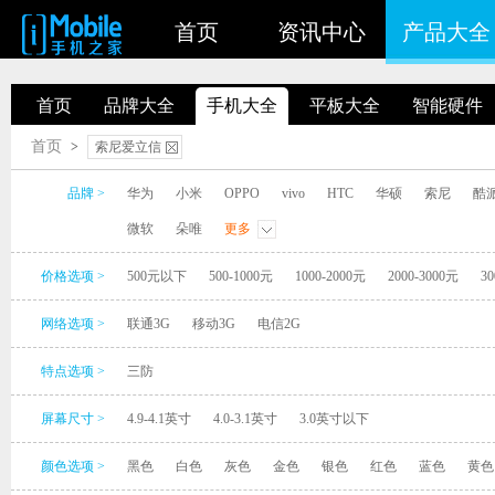
首页
资讯中心
产品大全
首页
品牌大全
手机大全
平板大全
智能硬件
首页
>
索尼爱立信
品牌 >
华为
小米
OPPO
vivo
HTC
华硕
索尼
酷
微软
朵唯
更多
价格选项 >
500元以下
500-1000元
1000-2000元
2000-3000元
30
网络选项 >
联通3G
移动3G
电信2G
特点选项 >
三防
屏幕尺寸 >
4.9-4.1英寸
4.0-3.1英寸
3.0英寸以下
颜色选项 >
黑色
白色
灰色
金色
银色
红色
蓝色
黄色