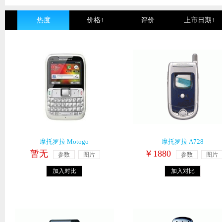
热度
价格↑
评价
上市日期↑
摩托罗拉 Motogo
摩托罗拉 A728
暂无
￥1880
参数
图片
参数
图片
加入对比
加入对比