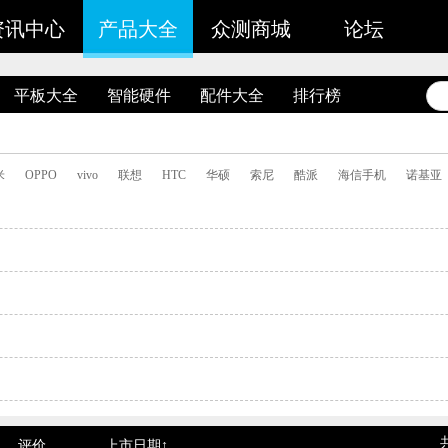
资讯中心
产品大全
众测商城
论坛
平板大全
智能硬件
配件大全
排行榜
米
OPPO
vivo
联想
HTC
华硕
索尼
酷派
海信手机
诺基亚
评价
上市日期↑