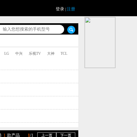
登录
注册
|
LG
中兴
乐视TV
大神
TCL
共
1
款产品
1
/1
上一页
下一页