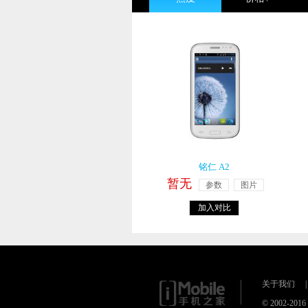
铭仁 A2
暂无
参数
图片
加入对比
关于我们
|
© 2002-20