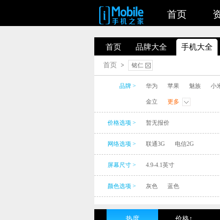
首页
首页
品牌大全
手机大全
首页
>
铭仁
品牌 >
华为
苹果
魅族
小
金立
更多
价格选项 >
暂无报价
网络选项 >
联通3G
电信2G
屏幕尺寸 >
4.9-4.1英寸
颜色选项 >
灰色
蓝色
热度
价格↑