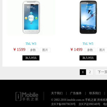
ThL W3
ThL W5
￥1599
￥1499
参数
图片
参数
图片
加入对比
加入对比
2
下一页
1
关于我们
|
广告服务
|
联系我们
|
© 2002-2016 imobile.com.cn 手机之家 所
京ICP备09079639号 京ICP证090349号 