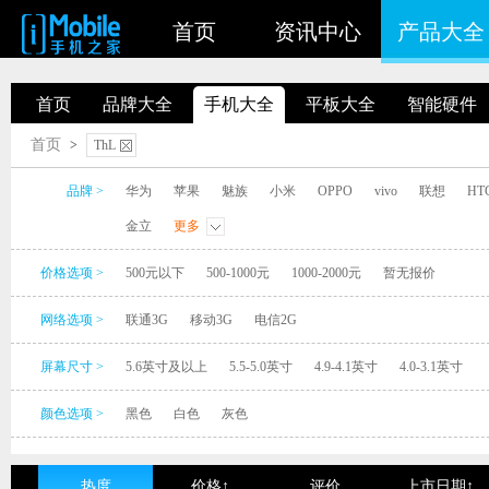
首页
资讯中心
产品大全
首页
品牌大全
手机大全
平板大全
智能硬件
首页
>
ThL
品牌 >
华为
苹果
魅族
小米
OPPO
vivo
联想
HT
金立
更多
价格选项 >
500元以下
500-1000元
1000-2000元
暂无报价
网络选项 >
联通3G
移动3G
电信2G
屏幕尺寸 >
5.6英寸及以上
5.5-5.0英寸
4.9-4.1英寸
4.0-3.1英寸
颜色选项 >
黑色
白色
灰色
热度
价格↑
评价
上市日期↑