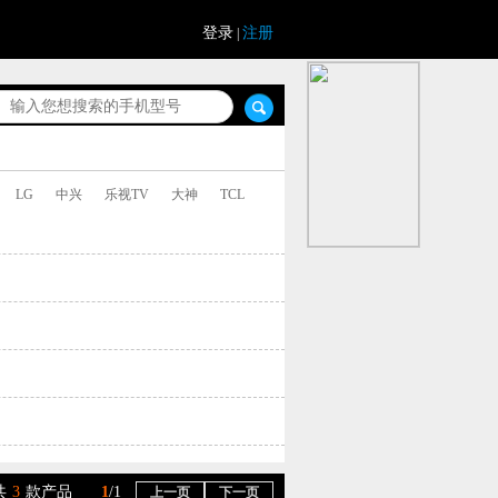
登录
注册
|
LG
中兴
乐视TV
大神
TCL
共
3
款产品
1
/1
上一页
下一页