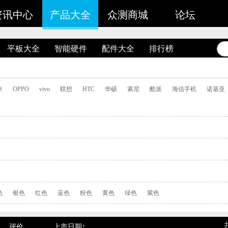
资讯中心
产品大全
众测商城
论坛
平板大全
智能硬件
配件大全
排行榜
米
OPPO
vivo
联想
HTC
华硕
索尼
酷派
海信手机
诺基亚
色
银色
红色
蓝色
粉色
黄色
绿色
紫色
评价
上市日期↑