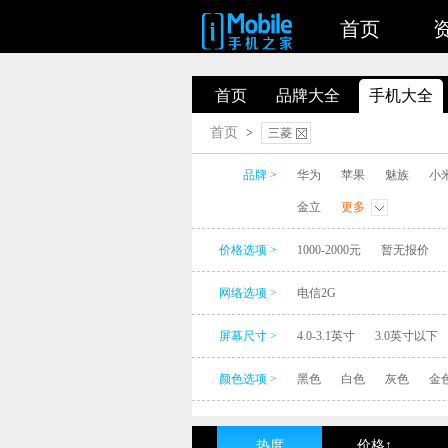
首页
首页
品牌大全
手机大全
首页
>
三菱
品牌 >
华为
苹果
魅族
小
金立
更多
价格选项 >
1000-2000元
暂无报价
网络选项 >
电信2G
屏幕尺寸 >
4.0-3.1英寸
3.0英寸以下
颜色选项 >
黑色
白色
灰色
金
热度
价格↑