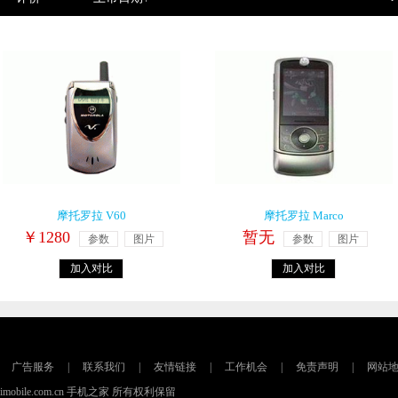
摩托罗拉 V60
摩托罗拉 Marco
￥1280
暂无
参数
图片
参数
图片
加入对比
加入对比
广告服务
|
联系我们
|
友情链接
|
工作机会
|
免责声明
|
网站
16 imobile.com.cn 手机之家 所有权利保留