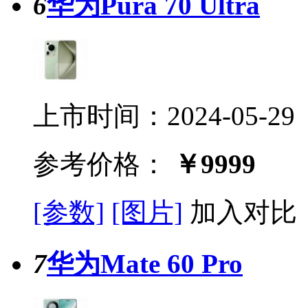
6
华为Pura 70 Ultra
上市时间：2024-05-29
参考价格：
￥9999
[参数]
[图片]
加入对比
7
华为Mate 60 Pro