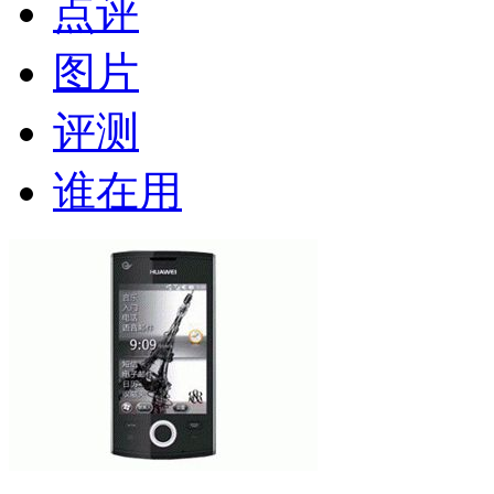
点评
图片
评测
谁在用