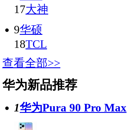
17
大神
9
华硕
18
TCL
查看全部>>
华为新品推荐
1
华为Pura 90 Pro Max