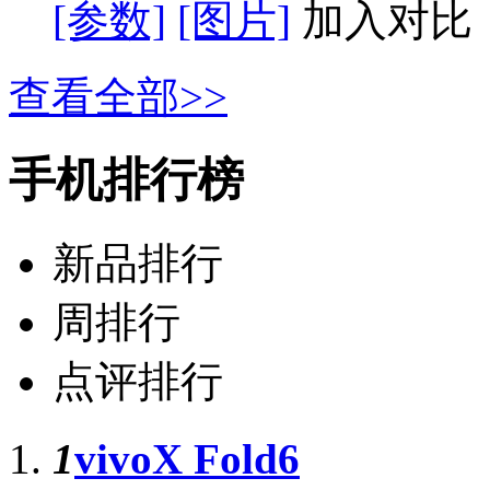
[参数]
[图片]
加入对比
查看全部>>
手机排行榜
新品排行
周排行
点评排行
1
vivoX Fold6