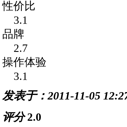
性价比
3.1
品牌
2.7
操作体验
3.1
发表于：2011-11-05 12:27
评分
2.0