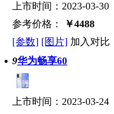
上市时间：2023-03-30
参考价格：
￥4488
[参数]
[图片]
加入对比
9
华为畅享60
上市时间：2023-03-24