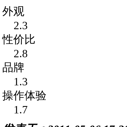
外观
2.3
性价比
2.8
品牌
1.3
操作体验
1.7