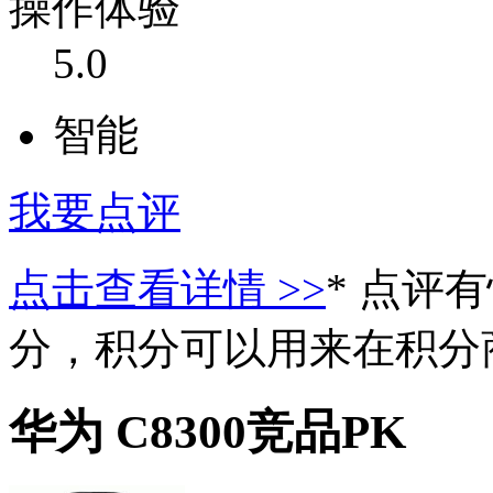
操作体验
5.0
智能
我要点评
点击查看详情 >>
* 点评
分，积分可以用来在积分
华为 C8300竞品PK