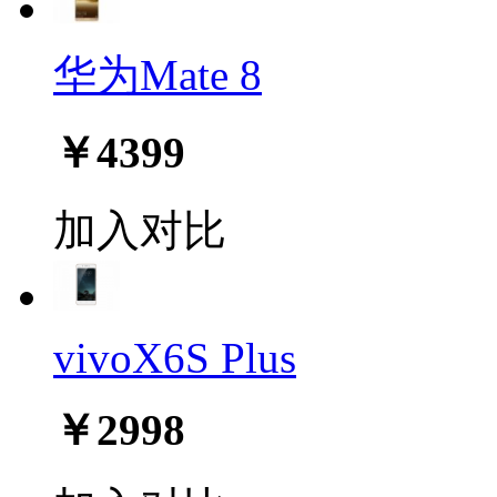
华为Mate 8
￥4399
加入对比
vivoX6S Plus
￥2998