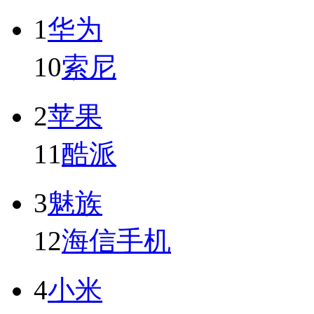
1
华为
10
索尼
2
苹果
11
酷派
3
魅族
12
海信手机
4
小米