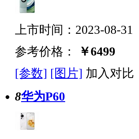
上市时间：2023-08-31
参考价格：
￥6499
[参数]
[图片]
加入对比
8
华为P60