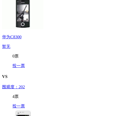
华为C8300
暂无
0票
投一票
VS
围观度：202
4票
投一票