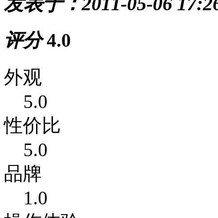
发表于：2011-05-06 17:26
评分
4.0
外观
5.0
性价比
5.0
品牌
1.0