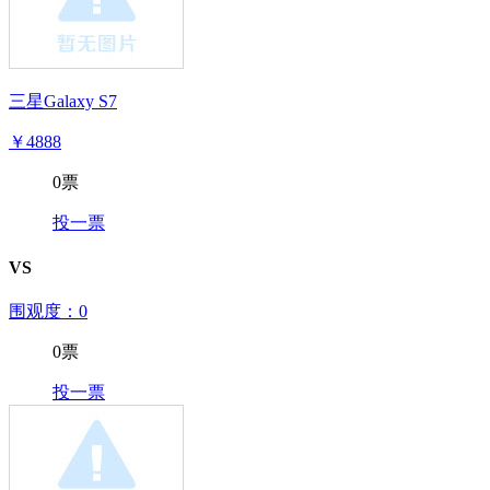
三星Galaxy S7
￥4888
0票
投一票
VS
围观度：0
0票
投一票