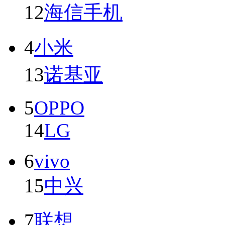
12
海信手机
4
小米
13
诺基亚
5
OPPO
14
LG
6
vivo
15
中兴
7
联想