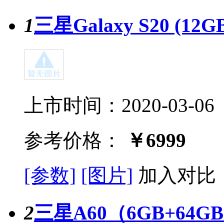
1
三星Galaxy S20 (12G
上市时间：2020-03-06
参考价格：
￥6999
[参数]
[图片]
加入对比
2
三星A60（6GB+64G