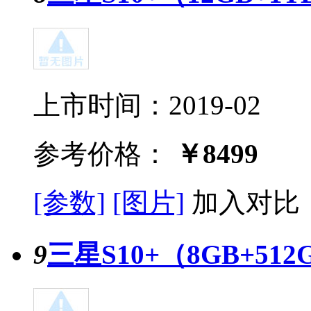
上市时间：2019-02
参考价格：
￥8499
[参数]
[图片]
加入对比
9
三星S10+（8GB+512