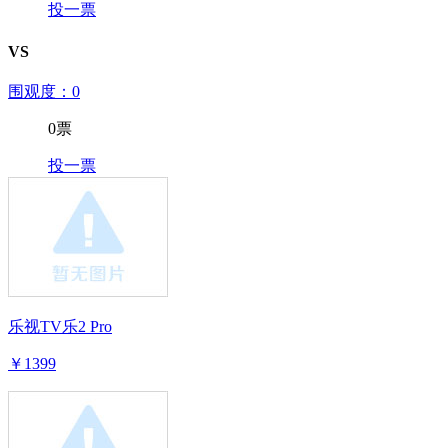
投一票
VS
围观度：0
0票
投一票
乐视TV乐2 Pro
￥1399