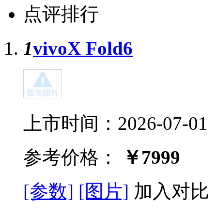
点评排行
1
vivoX Fold6
上市时间：2026-07-01
参考价格：
￥7999
[参数]
[图片]
加入对比