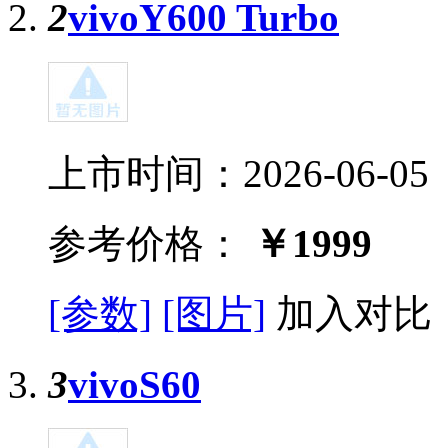
2
vivoY600 Turbo
上市时间：2026-06-05
参考价格：
￥1999
[参数]
[图片]
加入对比
3
vivoS60