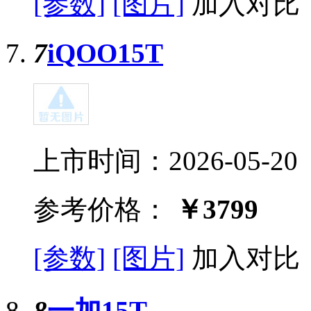
[参数]
[图片]
加入对比
7
iQOO15T
上市时间：2026-05-20
参考价格：
￥3799
[参数]
[图片]
加入对比
8
一加15T