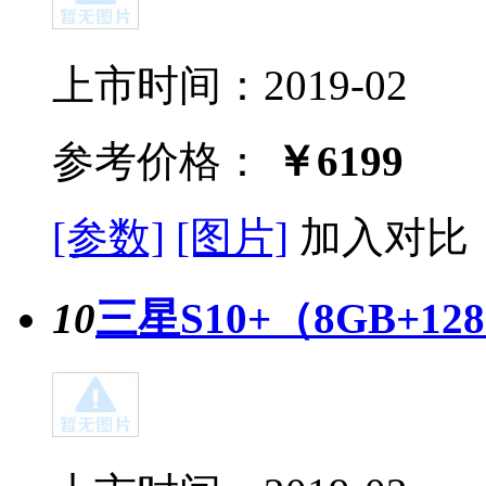
上市时间：2019-02
参考价格：
￥6199
[参数]
[图片]
加入对比
10
三星S10+（8GB+12