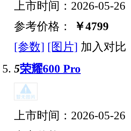
上市时间：2026-05-26
参考价格：
￥4799
[参数]
[图片]
加入对比
5
荣耀600 Pro
上市时间：2026-05-26