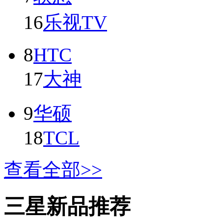
16
乐视TV
8
HTC
17
大神
9
华硕
18
TCL
查看全部>>
三星新品推荐