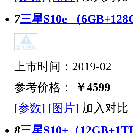
7
三星S10e （6GB+128
上市时间：2019-02
参考价格：
￥4599
[参数]
[图片]
加入对比
8
三星S10+（12GB+1T