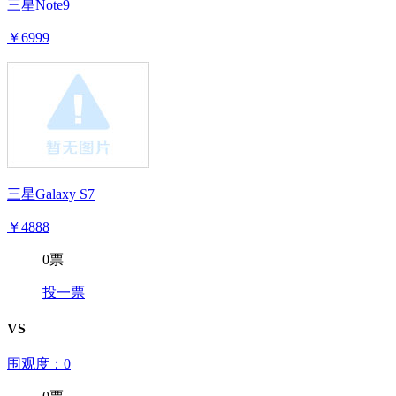
三星Note9
￥6999
三星Galaxy S7
￥4888
0票
投一票
VS
围观度：0