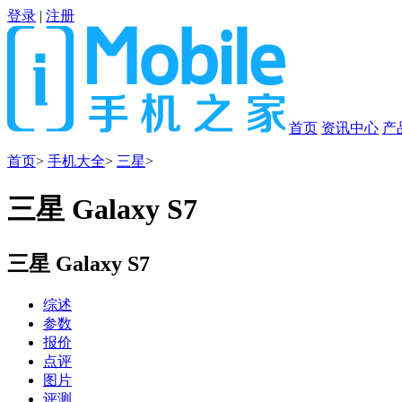
登录
|
注册
首页
资讯中心
产
首页
>
手机大全
>
三星
>
三星 Galaxy S7
三星 Galaxy S7
综述
参数
报价
点评
图片
评测