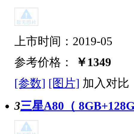
上市时间：2019-05
参考价格：
￥1349
[参数]
[图片]
加入对比
3
三星A80（ 8GB+128