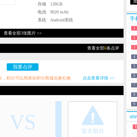
存储
128GB
电池
9020 mAh
手
系统
Android系统
1
查看全部3张图片 >>
2
3
查看全部
0
条点评
4
5
我要点评
6
积分，积分可以用来在积分商城兑换礼物
点击查看详情 >>
7
8
9
VS
v
1