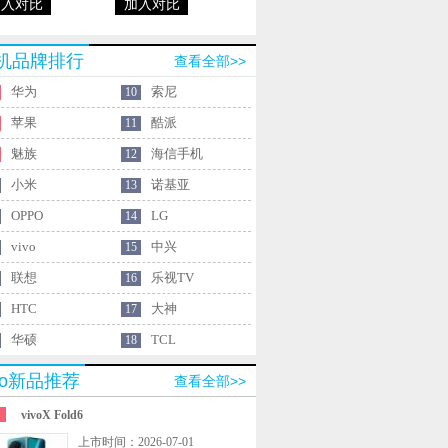
加入对比
加入对比
机品牌排行
查看全部>>
华为
索尼
10
苹果
酷派
11
魅族
海信手机
12
小米
诺基亚
13
OPPO
LG
14
vivo
中兴
15
联想
乐视TV
16
HTC
大神
17
华硕
TCL
18
ivo新品推荐
查看全部>>
vivoX Fold6
上市时间：2026-07-01