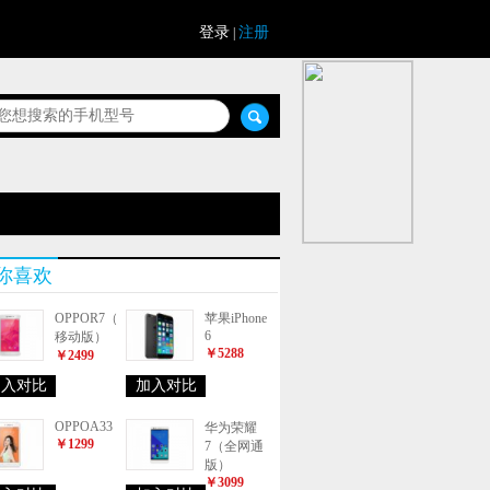
登录
注册
|
你喜欢
OPPOR7（
苹果iPhone
6
移动版）
￥5288
￥2499
加入对比
加入对比
OPPOA33
华为荣耀
￥1299
7（全网通
版）
￥3099