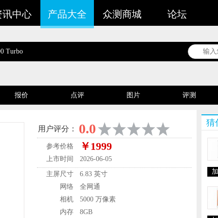
资讯中心
产品大全
众测商城
论坛
00 Turbo
报价
点评
图片
评测
谁在用
猜
0.0
用户评分：
￥1999
参考价格
上市时间
2026-06-05
主屏尺寸
6.83 英寸
网络
全网通
相机
5000 万像素
内存
8GB