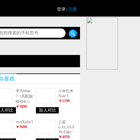
登录
注册
|
你喜欢
华为Mate
小米红米
Note 3
7（高配版/
￥1199
移动4G）
￥3699
加入对比
加入对比
vivoXplay5
三星
￥3698
GALAXY
S6 Edge+
￥4950