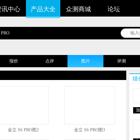
资讯中心
产品大全
众测商城
论坛
 PRO
报价
点评
图片
评测
谁在用
猜
金立 S6 PRO图2
金立 S6 PRO图3