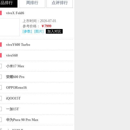
新品排行
周排行
点评排行
vivoX Fold6
上市时间：2026-07-01
参考价格：
￥7999
[参数]
[图片]
加入对比
vivoY600 Turbo
vivoS60
小米17 Max
荣耀600 Pro
OPPOReno16
iQOO15T
一加15T
华为Pura 90 Pro Max