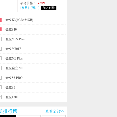
参考价格：
￥999
[参数]
[图片]
加入对比
金立K3(4GB+64GB)
金立S10
金立M6S Plus
金立M2017
金立M6 Plus
金立金立 M6
金立S6 PRO
金立S5
0
金立F306
机排行榜
查看全部>>