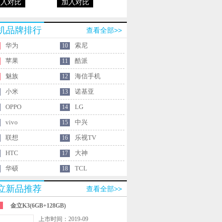
加入对比
加入对比
机品牌排行
查看全部>>
华为
索尼
10
苹果
酷派
11
魅族
海信手机
12
小米
诺基亚
13
OPPO
LG
14
vivo
中兴
15
联想
乐视TV
16
HTC
大神
17
华硕
TCL
18
立新品推荐
查看全部>>
金立K3(6GB+128GB)
上市时间：2019-09