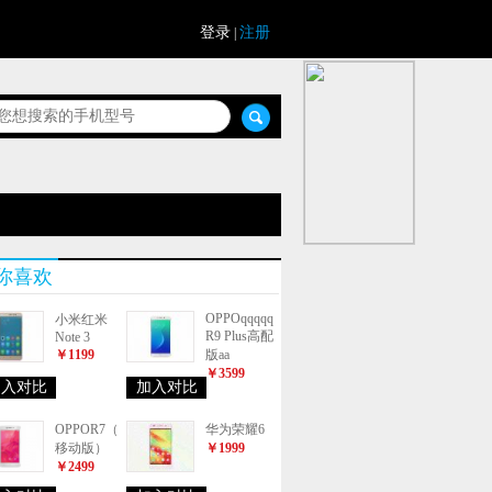
登录
注册
|
你喜欢
OPPOqqqqq
小米红米
R9 Plus高配
Note 3
￥1199
版aa
￥3599
加入对比
加入对比
OPPOR7（
华为荣耀6
移动版）
￥1999
￥2499