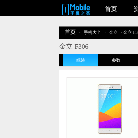
首页
首页
手机大全
金立
金立 F3
>
>
>
金立 F306
综述
参数