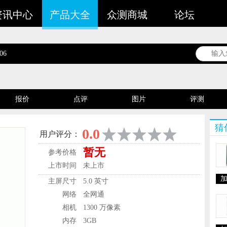
资讯中心
产品大全
众测商城
论坛
06
报价
点评
图片
评测
谁在用
猜
0.0
用户评分：
暂无
参考价格
上市时间
未上市
主屏尺寸
5.0 英寸
网络
全网通
相机
1300 万像素
内存
3GB