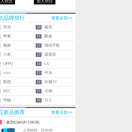
加入对比
加入对比
机品牌排行
查看全部>>
华为
索尼
10
苹果
酷派
11
魅族
海信手机
12
小米
诺基亚
13
OPPO
LG
14
vivo
中兴
15
联想
乐视TV
16
HTC
大神
17
华硕
TCL
18
立新品推荐
查看全部>>
金立K3(6GB+128GB)
上市时间：2019-09