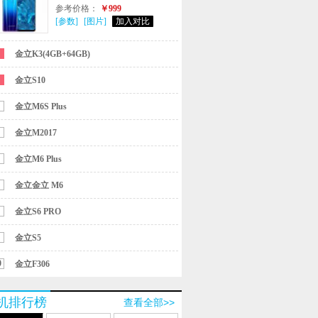
参考价格：
￥999
[参数]
[图片]
加入对比
金立K3(4GB+64GB)
金立S10
金立M6S Plus
金立M2017
金立M6 Plus
金立金立 M6
金立S6 PRO
金立S5
0
金立F306
机排行榜
查看全部>>