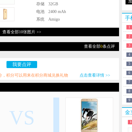
存储
32GB
电池
2400 mAh
手
系统
Amigo
1
查看全部10张图片 >>
2
3
查看全部
0
条点评
4
5
我要点评
6
积分，积分可以用来在积分商城兑换礼物
点击查看详情 >>
7
8
9
VS
金
1