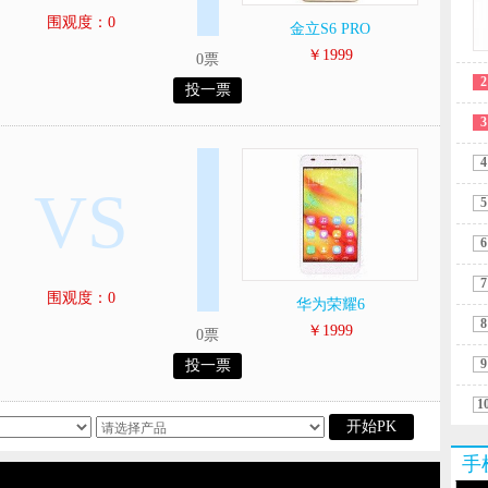
围观度：0
金立S6 PRO
￥1999
0票
2
投一票
3
4
VS
5
6
7
围观度：0
华为荣耀6
8
￥1999
0票
9
投一票
1
开始PK
手