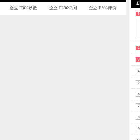
金立 F306参数
金立 F306评测
金立 F306评价
1
2
3
4
5
6
7
8
9