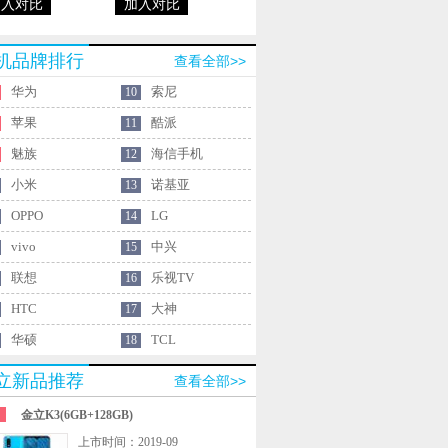
加入对比
加入对比
机品牌排行
查看全部>>
华为
索尼
10
苹果
酷派
11
魅族
海信手机
12
小米
诺基亚
13
OPPO
LG
14
vivo
中兴
15
联想
乐视TV
16
HTC
大神
17
华硕
TCL
18
立新品推荐
查看全部>>
金立K3(6GB+128GB)
上市时间：2019-09