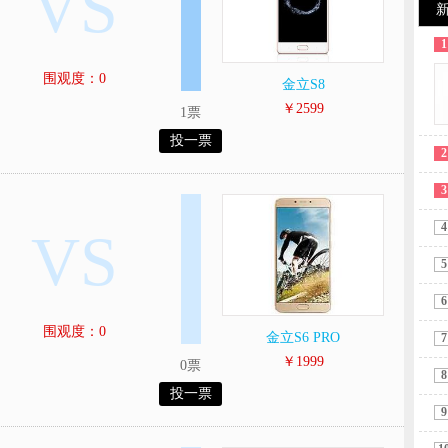
VS
1
围观度：0
金立S8
￥2599
1票
投一票
2
3
4
VS
5
6
围观度：0
金立S6 PRO
7
￥1999
0票
8
投一票
9