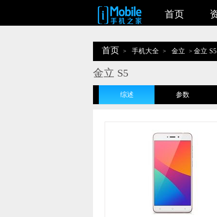
首页
首页
手机大全
金立
金立 S5
>
>
>
金立 S5
综述
参数