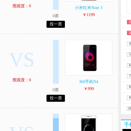
围观度：0
小米红米Note 3
￥1199
0票
2
投一票
3
4
VS
5
6
7
围观度：0
360手机N4
8
￥999
0票
9
投一票
1
手