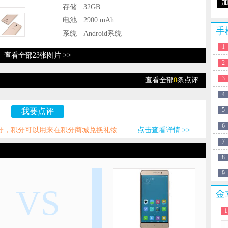
存储
32GB
电池
2900 mAh
手
系统
Android系统
1
查看全部23张图片 >>
2
3
查看全部
0
条点评
4
5
我要点评
6
积分，积分可以用来在积分商城兑换礼物
点击查看详情 >>
7
8
9
VS
金
1