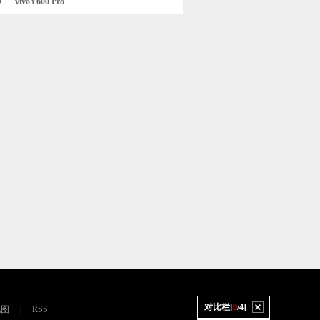
0
vivoY600 Pro
对比栏[
0
/4]
地图
|
RSS