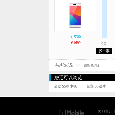
金立S5
￥1699
0票
投一票
与其他机型PK：
您还可以浏览
金立 S5多少钱
金立 S5图片
关于我们
|