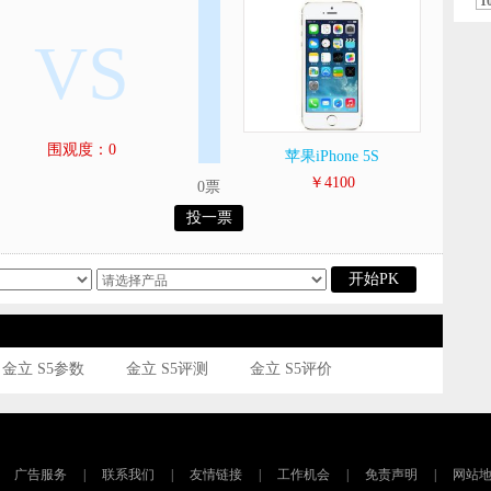
1
VS
围观度：0
苹果iPhone 5S
￥4100
0票
投一票
开始PK
金立 S5参数
金立 S5评测
金立 S5评价
广告服务
|
联系我们
|
友情链接
|
工作机会
|
免责声明
|
网站