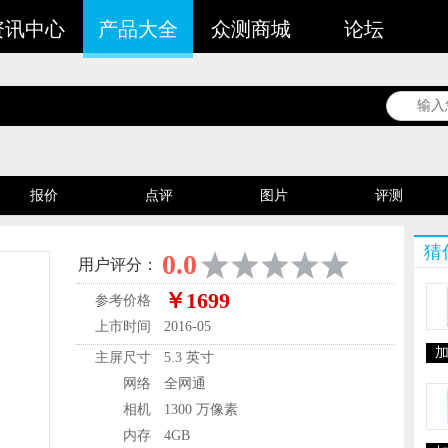
资讯中心
产品大全
众测商城
论坛
报价
点评
图片
评测
谁在用
猜
0.0
用户评分：
￥1699
参考价格
上市时间
2016-05
主屏尺寸
5.3 英寸
网络
全网通
相机
1300 万像素
内存
4GB