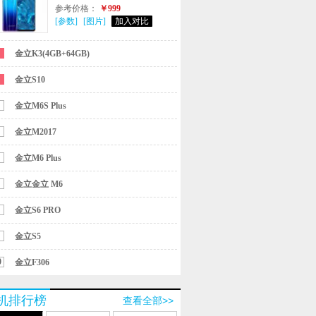
参考价格：
￥999
[参数]
[图片]
加入对比
金立K3(4GB+64GB)
金立S10
金立M6S Plus
金立M2017
金立M6 Plus
金立金立 M6
金立S6 PRO
金立S5
0
金立F306
机排行榜
查看全部>>