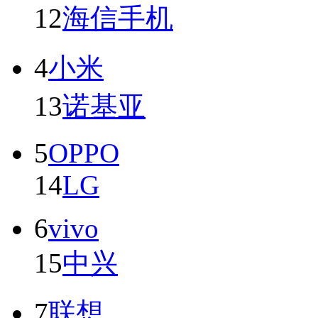
12
海信手机
4
小米
13
诺基亚
5
OPPO
14
LG
6
vivo
15
中兴
7
联想