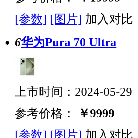
[参数]
[图片]
加入对比
6
华为Pura 70 Ultra
上市时间：2024-05-29
参考价格：
￥9999
[参数]
[图片]
加入对比