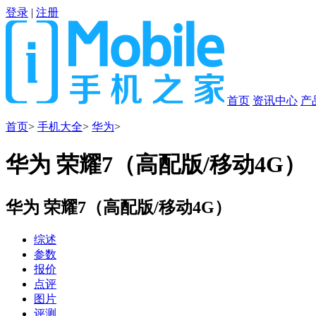
登录
|
注册
首页
资讯中心
产
首页
>
手机大全
>
华为
>
华为 荣耀7（高配版/移动4G）
华为 荣耀7（高配版/移动4G）
综述
参数
报价
点评
图片
评测