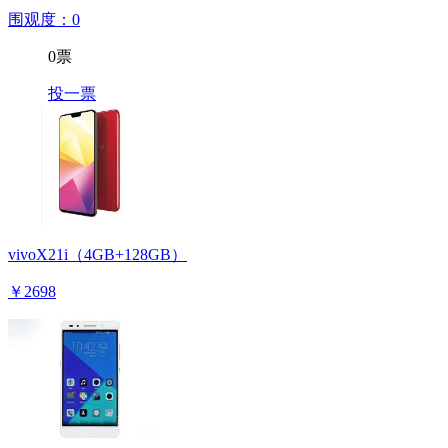
围观度：0
0票
投一票
vivoX21i（4GB+128GB）
￥2698