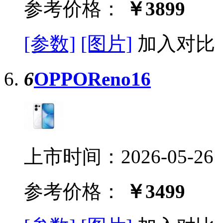
参考价格：
￥3899
[参数]
[图片]
加入对比
6
OPPOReno16
上市时间：2026-05-26
参考价格：
￥3499