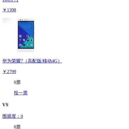
￥1398
华为荣耀7（高配版/移动4G）
￥2799
0票
投一票
VS
围观度：0
0票