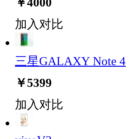
￥4000
加入对比
三星GALAXY Note 4
￥5399
加入对比