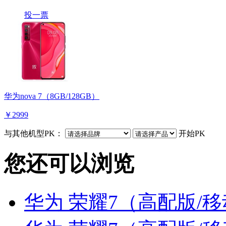
投一票
华为nova 7（8GB/128GB）
￥2999
与其他机型PK：
开始PK
您还可以浏览
华为 荣耀7（高配版/