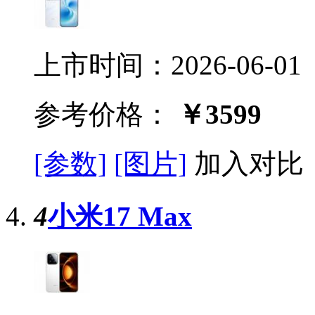
上市时间：2026-06-01
参考价格：
￥3599
[参数]
[图片]
加入对比
4
小米17 Max