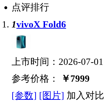
点评排行
1
vivoX Fold6
上市时间：2026-07-01
参考价格：
￥7999
[参数]
[图片]
加入对比