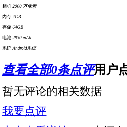
相机
2000 万像素
内存
4GB
存储
64GB
电池
2930 mAh
系统
Android系统
查看全部
0
条点评
用户
暂无评论的相关数据
我要点评