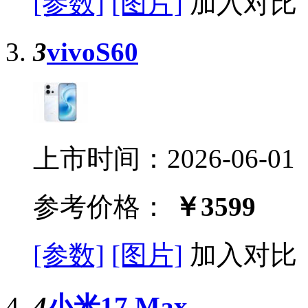
[参数]
[图片]
加入对比
3
vivoS60
上市时间：2026-06-01
参考价格：
￥3599
[参数]
[图片]
加入对比
4
小米17 Max