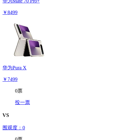
华为Mate 70 Pro+
￥8499
华为Pura X
￥7499
0票
投一票
VS
围观度：0
0票