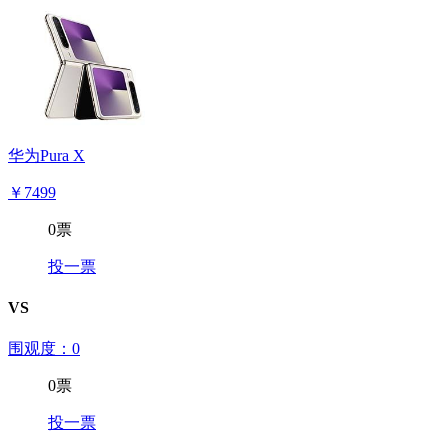
华为Pura X
￥7499
0票
投一票
VS
围观度：0
0票
投一票