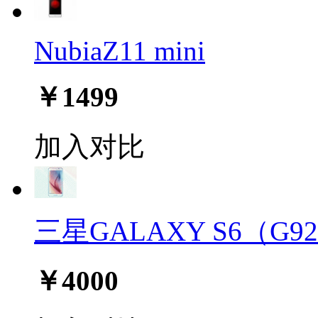
NubiaZ11 mini
￥1499
加入对比
三星GALAXY S6（G9
￥4000