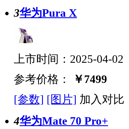
3
华为Pura X
上市时间：2025-04-02
参考价格：
￥7499
[参数]
[图片]
加入对比
4
华为Mate 70 Pro+