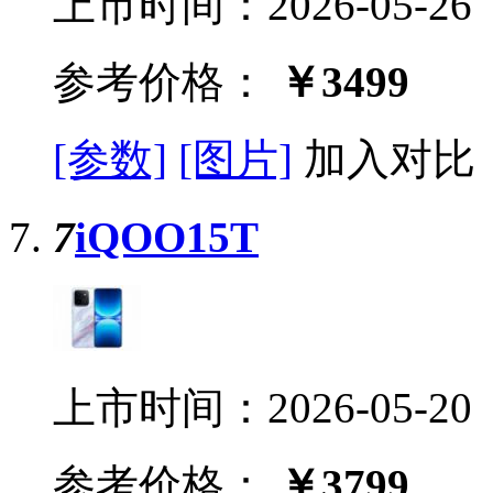
上市时间：2026-05-26
参考价格：
￥3499
[参数]
[图片]
加入对比
7
iQOO15T
上市时间：2026-05-20
参考价格：
￥3799