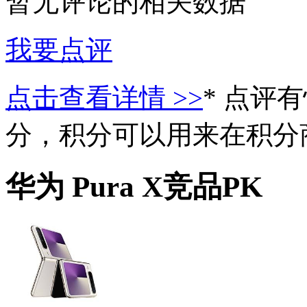
暂无评论的相关数据
我要点评
点击查看详情 >>
* 点评
分，积分可以用来在积分
华为 Pura X竞品PK