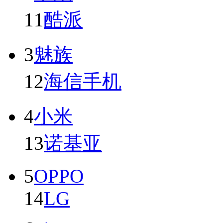
11
酷派
3
魅族
12
海信手机
4
小米
13
诺基亚
5
OPPO
14
LG