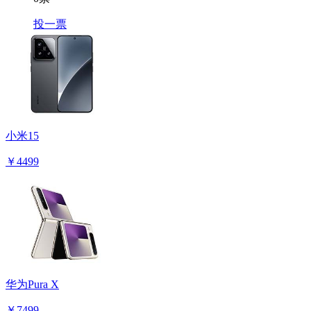
投一票
小米15
￥4499
华为Pura X
￥7499