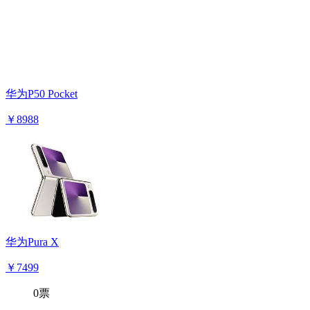
华为P50 Pocket
￥8988
华为Pura X
￥7499
0票