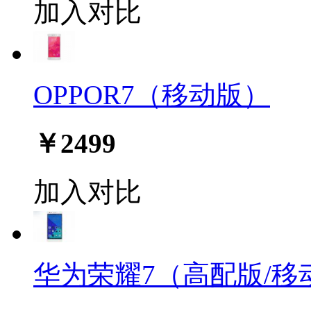
加入对比
OPPOR7（移动版）
￥2499
加入对比
华为荣耀7（高配版/移