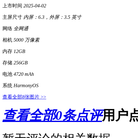
上市时间
2025-04-02
主屏尺寸
内屏：6.3，外屏：3.5 英寸
网络
全网通
相机
5000 万像素
内存
12GB
存储
256GB
电池
4720 mAh
系统
HarmonyOS
查看全部8张图片 >>
查看全部
0
条点评
用户