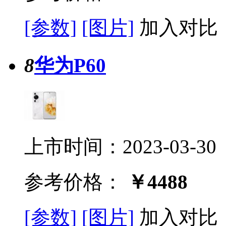
[参数]
[图片]
加入对比
8
华为P60
上市时间：2023-03-30
参考价格：
￥4488
[参数]
[图片]
加入对比