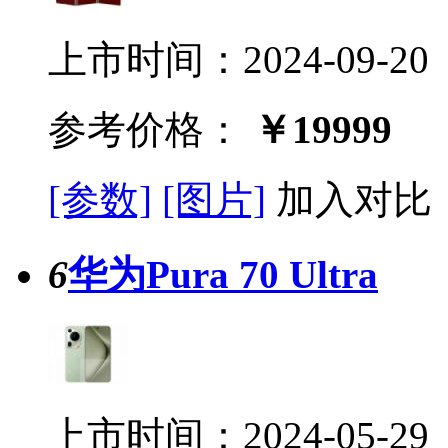
上市时间：2024-09-20
参考价格：
￥19999
[参数]
[图片]
加入对比
6
华为Pura 70 Ultra
上市时间：2024-05-29