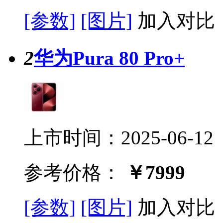
[参数]
[图片]
加入对比
2
华为Pura 80 Pro+
上市时间：2025-06-12
参考价格：
￥7999
[参数]
[图片]
加入对比