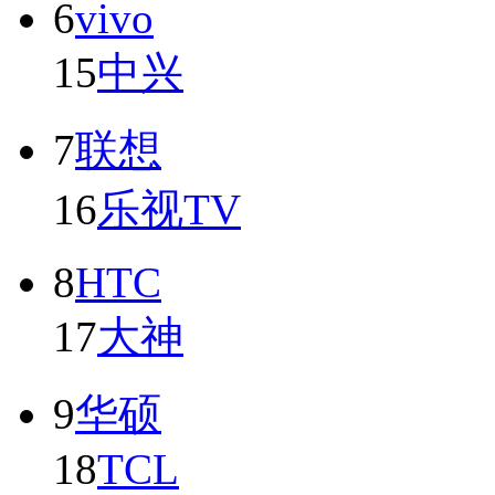
6
vivo
15
中兴
7
联想
16
乐视TV
8
HTC
17
大神
9
华硕
18
TCL