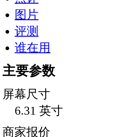
图片
评测
谁在用
主要参数
屏幕尺寸
6.31 英寸
商家报价