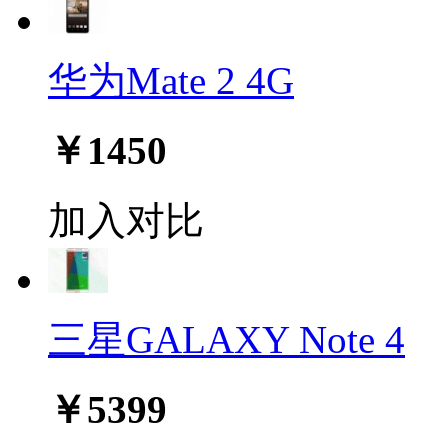
华为Mate 2 4G
￥1450
加入对比
三星GALAXY Note 4
￥5399