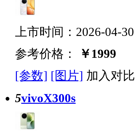
上市时间：2026-04-30
参考价格：
￥1999
[参数]
[图片]
加入对比
5
vivoX300s