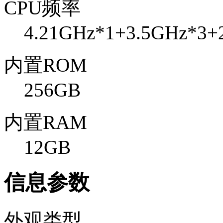
CPU频率
4.21GHz*1+3.5GHz*3+
内置ROM
256GB
内置RAM
12GB
信息参数
外观类型