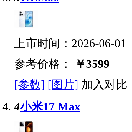
上市时间：2026-06-01
参考价格：
￥3599
[参数]
[图片]
加入对比
4
小米17 Max