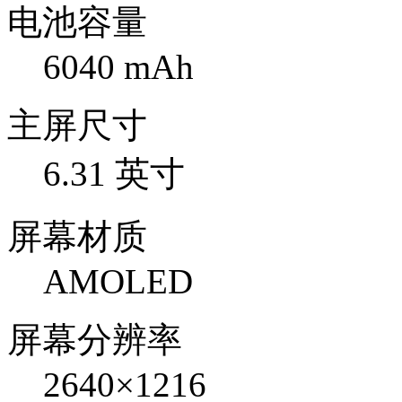
电池容量
6040 mAh
主屏尺寸
6.31 英寸
屏幕材质
AMOLED
屏幕分辨率
2640×1216