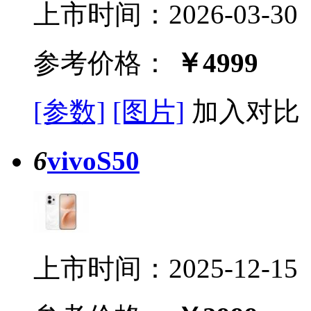
上市时间：2026-03-30
参考价格：
￥4999
[参数]
[图片]
加入对比
6
vivoS50
上市时间：2025-12-15