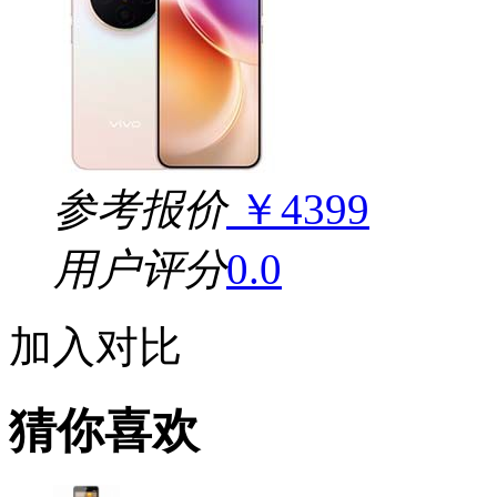
参考报价
￥4399
用户评分
0.0
加入对比
猜你喜欢