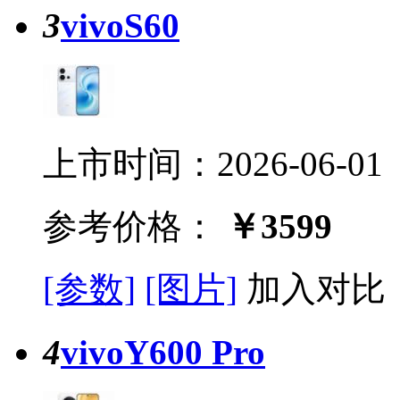
3
vivoS60
上市时间：2026-06-01
参考价格：
￥3599
[参数]
[图片]
加入对比
4
vivoY600 Pro