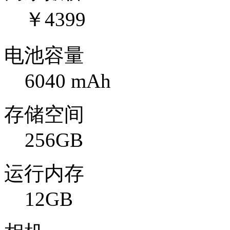
￥4399
电池容量
6040 mAh
存储空间
256GB
运行内存
12GB