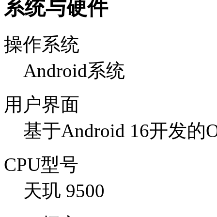
系统与硬件
操作系统
Android系统
用户界面
基于Android 16开发的Or
CPU型号
天玑 9500