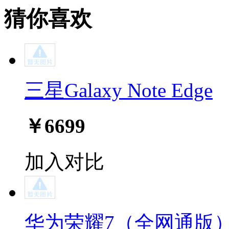
猜你喜欢
三星Galaxy Note Edge
￥6699
加入对比
华为荣耀7（全网通版