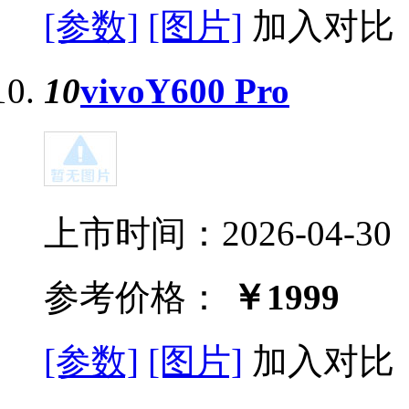
[参数]
[图片]
加入对比
10
vivoY600 Pro
上市时间：2026-04-30
参考价格：
￥1999
[参数]
[图片]
加入对比