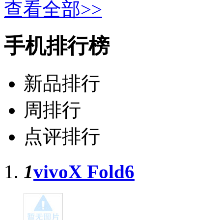
查看全部>>
手机排行榜
新品排行
周排行
点评排行
1
vivoX Fold6