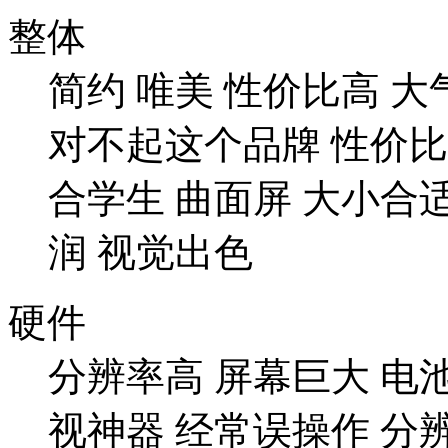
整体
简约
唯美
性价比高
大
对不起这个品牌
性价比
合学生
曲面屏
大小合
润
视觉出色
硬件
分辨率高
屏幕巨大
电
视神器
经常误操作
分