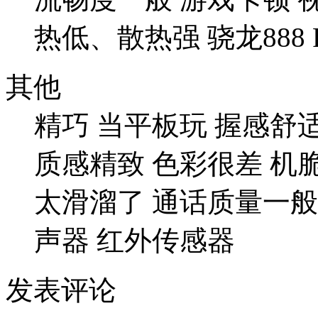
热低、散热强
骁龙888 P
其他
精巧
当平板玩
握感舒
质感精致
色彩很差
机
太滑溜了
通话质量一般
声器
红外传感器
发表评论