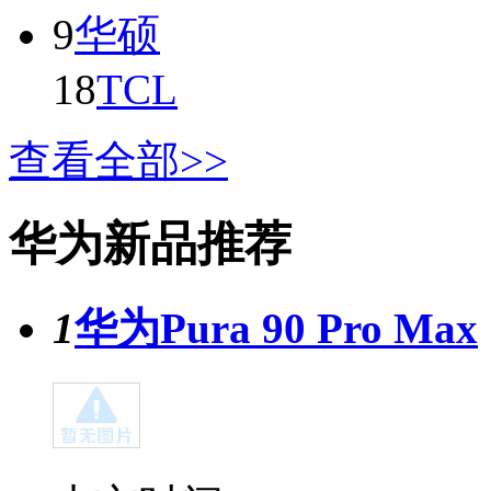
9
华硕
18
TCL
查看全部>>
华为新品推荐
1
华为Pura 90 Pro Max