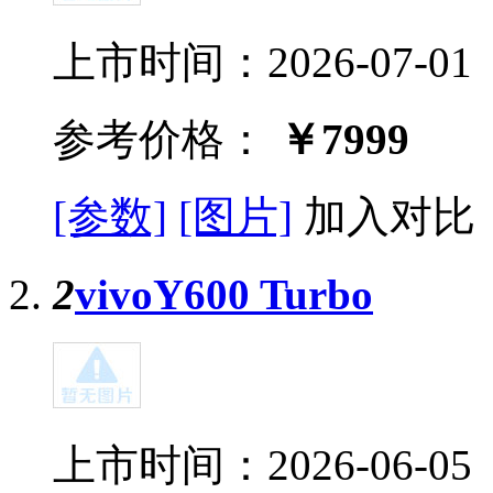
上市时间：2026-07-01
参考价格：
￥7999
[参数]
[图片]
加入对比
2
vivoY600 Turbo
上市时间：2026-06-05