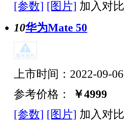
[参数]
[图片]
加入对比
10
华为Mate 50
上市时间：2022-09-06
参考价格：
￥4999
[参数]
[图片]
加入对比