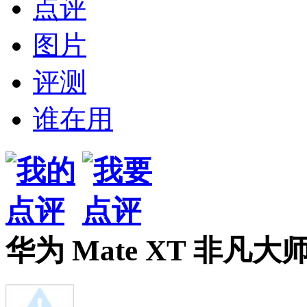
点评
图片
评测
谁在用
华为 Mate XT 非凡大