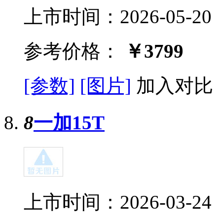
上市时间：2026-05-20
参考价格：
￥3799
[参数]
[图片]
加入对比
8
一加15T
上市时间：2026-03-24