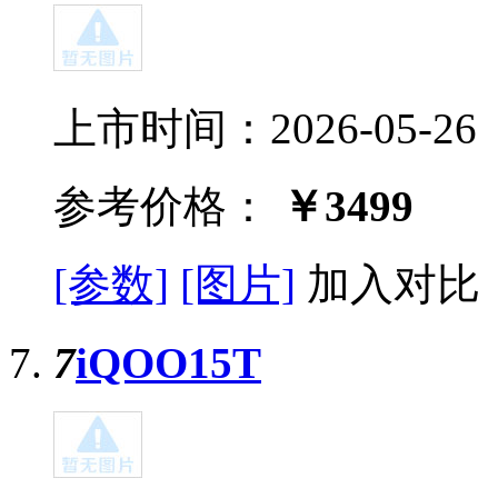
上市时间：2026-05-26
参考价格：
￥3499
[参数]
[图片]
加入对比
7
iQOO15T