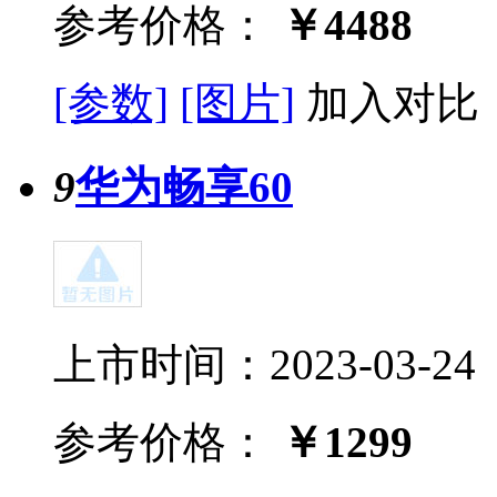
参考价格：
￥4488
[参数]
[图片]
加入对比
9
华为畅享60
上市时间：2023-03-24
参考价格：
￥1299