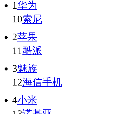
1
华为
10
索尼
2
苹果
11
酷派
3
魅族
12
海信手机
4
小米
13
诺基亚