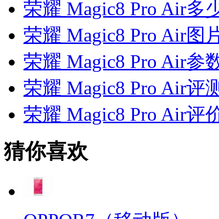
荣耀 Magic8 Pro Air
荣耀 Magic8 Pro Air图
荣耀 Magic8 Pro Air参
荣耀 Magic8 Pro Air评
荣耀 Magic8 Pro Air评
猜你喜欢