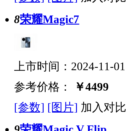
8
荣耀Magic7
上市时间：2024-11-01
参考价格：
￥4499
[参数]
[图片]
加入对比
9
荣耀Magic V Flip