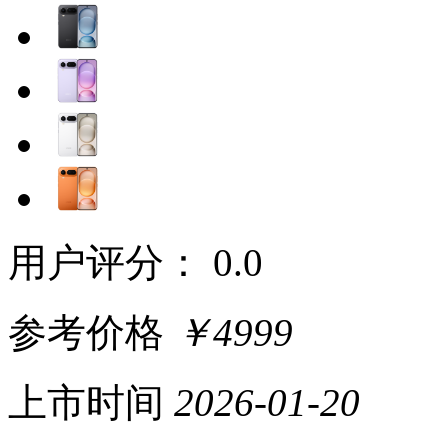
用户评分：
0.0
参考价格
￥4999
上市时间
2026-01-20