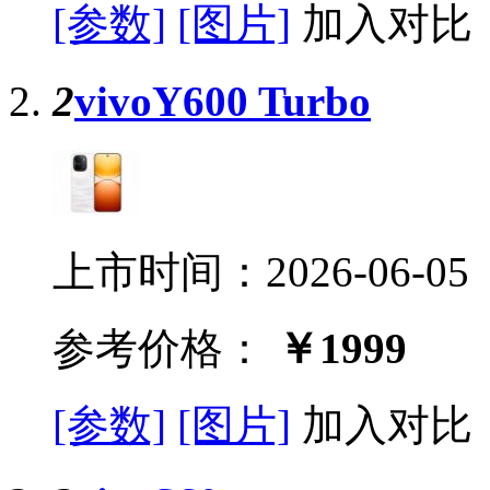
[参数]
[图片]
加入对比
2
vivoY600 Turbo
上市时间：2026-06-05
参考价格：
￥1999
[参数]
[图片]
加入对比