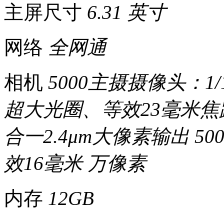
主屏尺寸
6.31 英寸
网络
全网通
相机
5000主摄摄像头：1/
超大光圈、等效23毫米焦
合一2.4μm大像素输出 50
效16毫米 万像素
内存
12GB