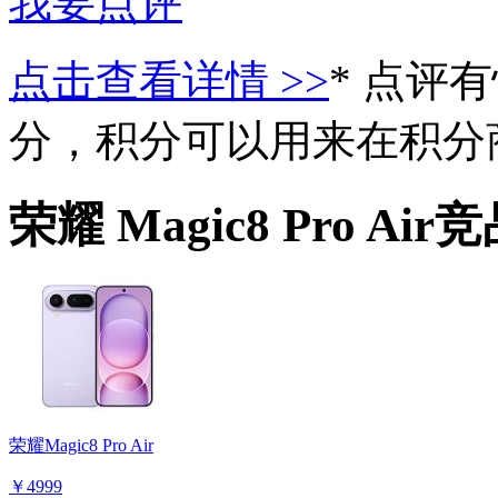
我要点评
点击查看详情 >>
* 点评
分，积分可以用来在积分
荣耀 Magic8 Pro Air
荣耀Magic8 Pro Air
￥4999