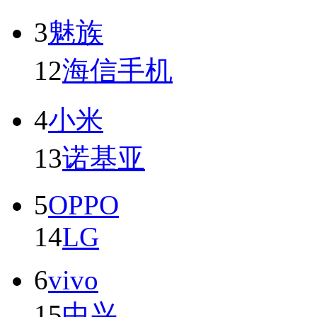
3
魅族
12
海信手机
4
小米
13
诺基亚
5
OPPO
14
LG
6
vivo
15
中兴