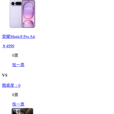
荣耀Magic8 Pro Air
￥4999
0票
投一票
VS
围观度：0
0票
投一票