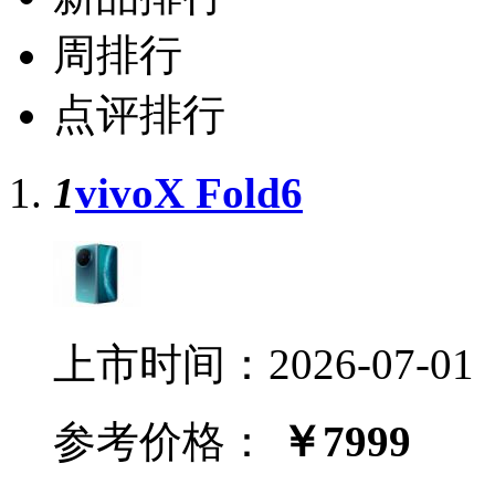
周排行
点评排行
1
vivoX Fold6
上市时间：2026-07-01
参考价格：
￥7999