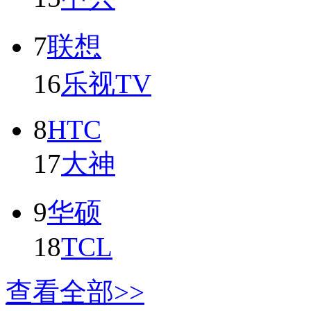
7
联想
16
乐视TV
8
HTC
17
大神
9
华硕
18
TCL
查看全部>>