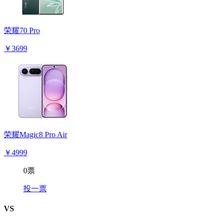
荣耀70 Pro
￥3699
荣耀Magic8 Pro Air
￥4999
0票
投一票
VS