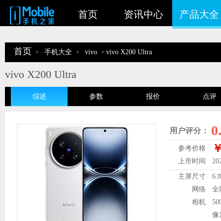
首页
资讯中心
产品大全
首页
手机大全
vivo
vivo X200 Ultra
>
>
>
vivo X200 Ultra
综述
参数
报价
点评
0
用户评分：
￥
参考价格
上市时间
20
主屏尺寸
6.
网络
全
相机
5
像