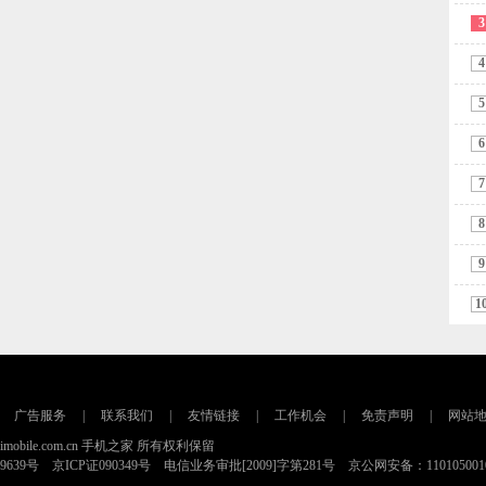
3
4
5
6
7
8
9
1
广告服务
|
联系我们
|
友情链接
|
工作机会
|
免责声明
|
网站
16 imobile.com.cn 手机之家 所有权利保留
79639号 京ICP证090349号 电信业务审批[2009]字第281号 京公网安备：110105001