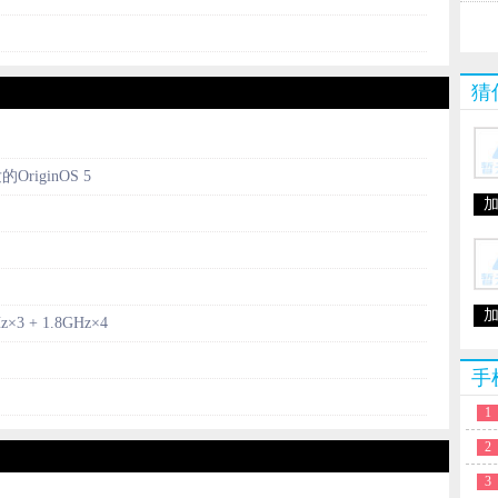
猜
的OriginOS 5
z×3 + 1.8GHz×4
手
1
2
3