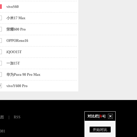
vivoS60
小米17 Max
荣耀600 Pro
OPPOReno16
iQOO15T
一加15T
华为Pura 90 Pro Max
0
vivoY600 Pro
对比栏[
0
/4]
地图
|
RSS
开始对比
081