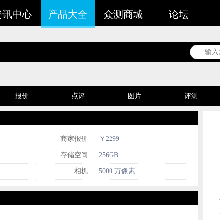
资讯中心
产品大全
众测商城
论坛
报价
点评
图片
评测
谁在用
商家报价
￥2299
存储空间
256GB
相机
5000 万像素