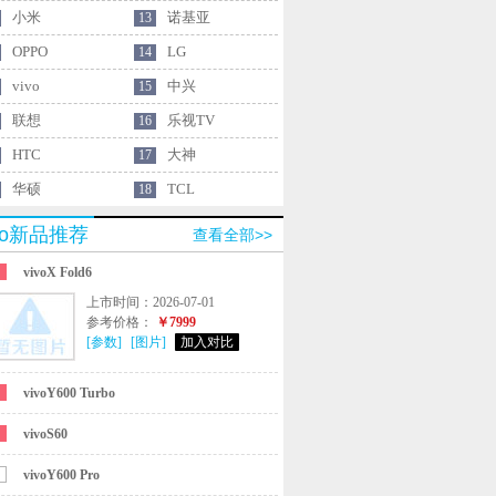
小米
诺基亚
13
OPPO
LG
14
vivo
中兴
15
联想
乐视TV
16
HTC
大神
17
华硕
TCL
18
ivo新品推荐
查看全部>>
vivoX Fold6
上市时间：2026-07-01
参考价格：
￥7999
[参数]
[图片]
加入对比
vivoY600 Turbo
vivoS60
vivoY600 Pro