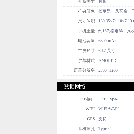
外观类型
直板
机身颜色
松烟黑；凤羽金；
尺寸体积
160.35×74.18×7.19
手机重量
约187(松烟墨、凤羽
电池容量
6500 mAh
主屏尺寸
6.67 英寸
屏幕材质
AMOLED
屏幕分辨率
2800×1260
数据网络
USB接口
USB Type-C
WIFI
WIFI/WAPI
GPS
支持
耳机插孔
Type-C