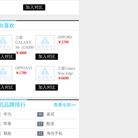
加入对比
你喜欢
OPPOR9
三星
￥2799
GALAXY
S6（G9200/
全网通）
￥4000
加入对比
加入对比
OPPOA53
三星Galaxy
￥1799
Note Edge
￥6699
加入对比
加入对比
机品牌排行
查看全部>>
华为
索尼
10
苹果
酷派
11
魅族
海信手机
12