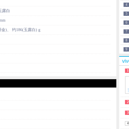
4
玉露白
5
 mm
6
金)、 约186(玉露白) g
7
8
9
v
1
2
3
4