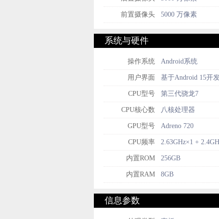
前置摄像头
5000 万像素
系统与硬件
操作系统
Android系统
用户界面
基于Android 15开发
CPU型号
第三代骁龙7
CPU核心数
八核处理器
GPU型号
Adreno 720
CPU频率
2.63GHz×1 + 2.4GH
内置ROM
256GB
内置RAM
8GB
信息参数