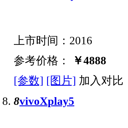
上市时间：2016
参考价格：
￥4888
[参数]
[图片]
加入对比
8
vivoXplay5