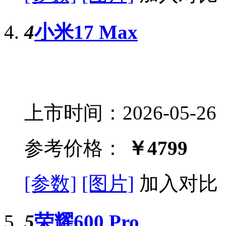
4
小米17 Max
上市时间：2026-05-26
参考价格：
￥4799
[参数]
[图片]
加入对比
5
荣耀600 Pro