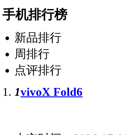
手机排行榜
新品排行
周排行
点评排行
1
vivoX Fold6