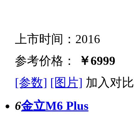
上市时间：2016
参考价格：
￥6999
[参数]
[图片]
加入对比
6
金立M6 Plus