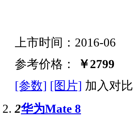
上市时间：2016-06
参考价格：
￥2799
[参数]
[图片]
加入对比
2
华为Mate 8