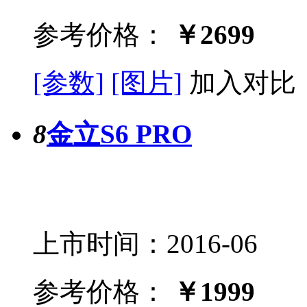
参考价格：
￥2699
[参数]
[图片]
加入对比
8
金立S6 PRO
上市时间：2016-06
参考价格：
￥1999