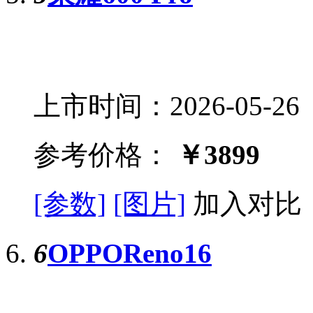
上市时间：2026-05-26
参考价格：
￥3899
[参数]
[图片]
加入对比
6
OPPOReno16