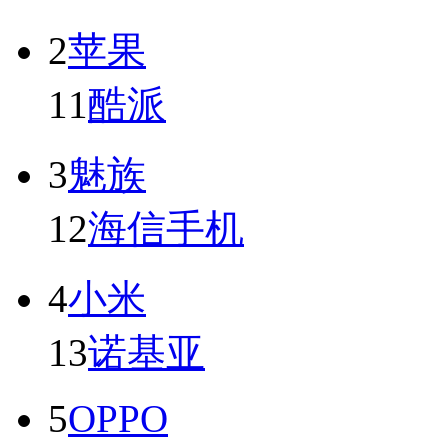
2
苹果
11
酷派
3
魅族
12
海信手机
4
小米
13
诺基亚
5
OPPO