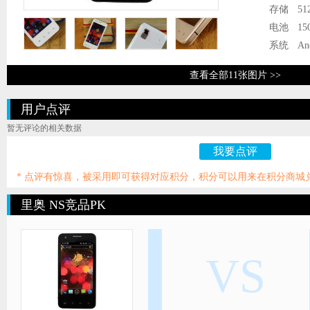
存储
51
电池
15
系统
An
查看全部11张图片 >>
用户点评
暂无评论的相关数据
我要点评
* 点评有惊喜，被采用即可获得对应积分，积分可以用来在积分商城
里奥 NS竞品PK
VS