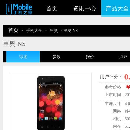
首页
资讯中心
产品大全
首页
手机大全
里奥
里奥 NS
>
>
>
里奥 NS
综述
参数
报价
点评
0
用户评分：
￥
参考价格
上市时间
20
主屏尺寸
4.
网络
移
相机
5
内存
51