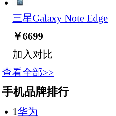
三星Galaxy Note Edge
￥6699
加入对比
查看全部>>
手机品牌排行
1
华为