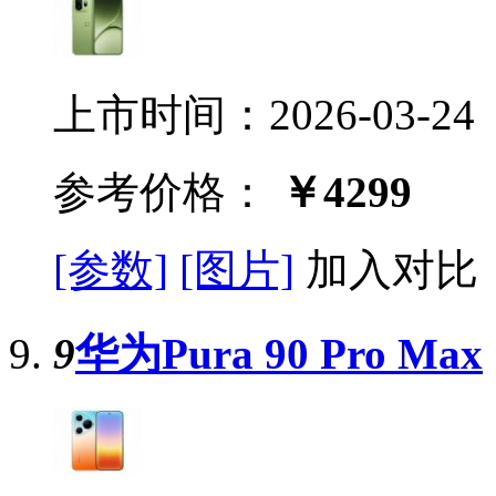
上市时间：2026-03-24
参考价格：
￥4299
[参数]
[图片]
加入对比
9
华为Pura 90 Pro Max