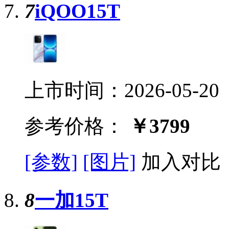
7
iQOO15T
上市时间：2026-05-20
参考价格：
￥3799
[参数]
[图片]
加入对比
8
一加15T