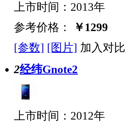
上市时间：2013年
参考价格：
￥1299
[参数]
[图片]
加入对比
2
经纬Gnote2
上市时间：2012年