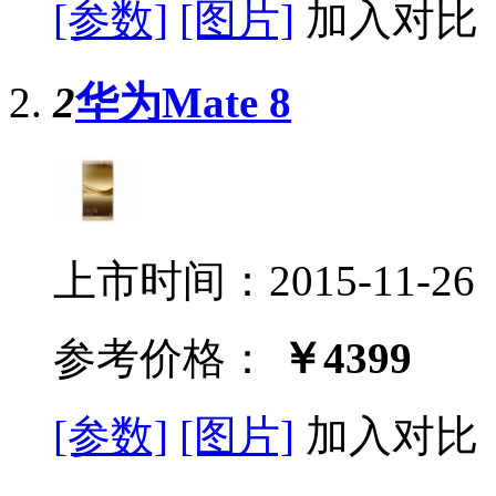
[参数]
[图片]
加入对比
2
华为Mate 8
上市时间：2015-11-26
参考价格：
￥4399
[参数]
[图片]
加入对比