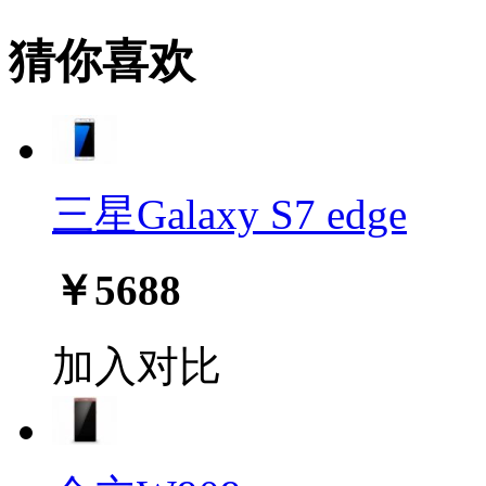
猜你喜欢
三星Galaxy S7 edge
￥5688
加入对比