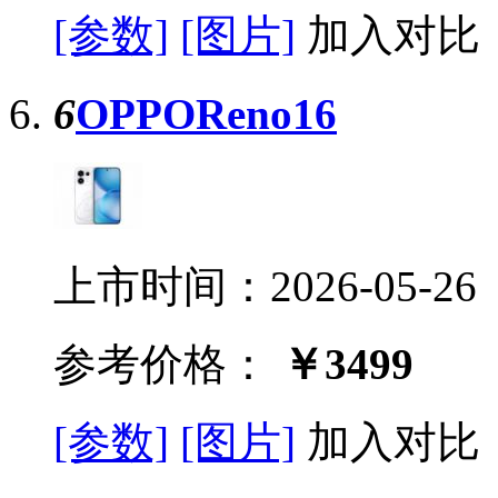
[参数]
[图片]
加入对比
6
OPPOReno16
上市时间：2026-05-26
参考价格：
￥3499
[参数]
[图片]
加入对比