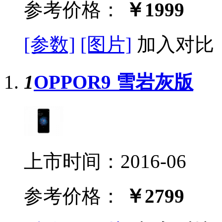
参考价格：
￥1999
[参数]
[图片]
加入对比
1
OPPOR9 雪岩灰版
上市时间：2016-06
参考价格：
￥2799