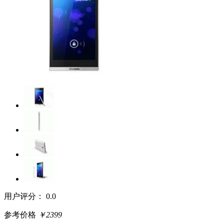
用户评分：
0.0
参考价格
￥2399