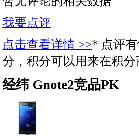
暂无评论的相关数据
我要点评
点击查看详情 >>
* 点评
分，积分可以用来在积分
经纬 Gnote2竞品PK