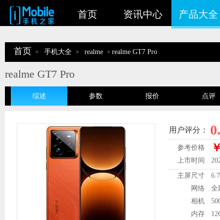
首页
资讯中心
产品大全
首页
手机大全
realme
realme GT7 Pro
>
>
>
realme GT7 Pro
综述
参数
报价
点评
0
用户评分：
￥
参考价格
上市时间
20
主屏尺寸
6.
网络
全
相机
5
内存
12