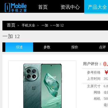
首页
资讯中心
产品大全
首页
手机大全
一加
一加 12
>
>
>
一加 12
综述
参数
报价
点评
0
用户评分：
￥
参考价格
上市时间
20
主屏尺寸
6.
网络
全
相机
5
毫