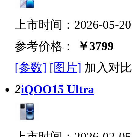
上市时间：2026-05-20
参考价格：
￥3799
[参数]
[图片]
加入对比
2
iQOO15 Ultra
上市时间：2026-02-05