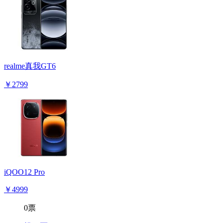
realme真我GT6
￥2799
iQOO12 Pro
￥4999
0票