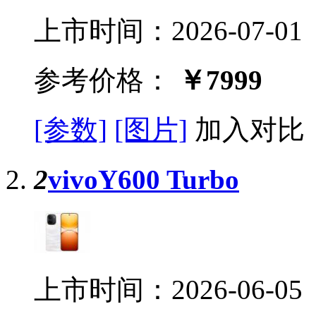
上市时间：2026-07-01
参考价格：
￥7999
[参数]
[图片]
加入对比
2
vivoY600 Turbo
上市时间：2026-06-05