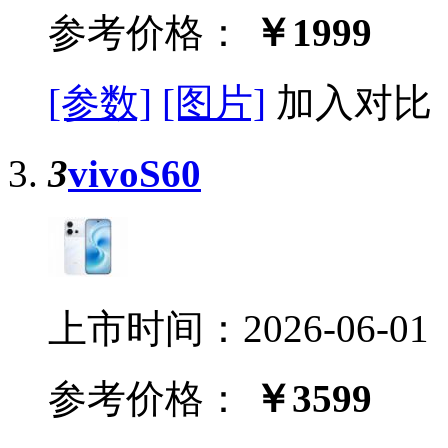
参考价格：
￥1999
[参数]
[图片]
加入对比
3
vivoS60
上市时间：2026-06-01
参考价格：
￥3599