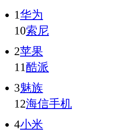
1
华为
10
索尼
2
苹果
11
酷派
3
魅族
12
海信手机
4
小米