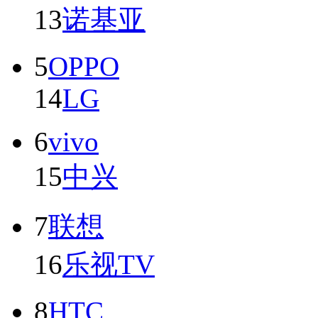
13
诺基亚
5
OPPO
14
LG
6
vivo
15
中兴
7
联想
16
乐视TV
8
HTC