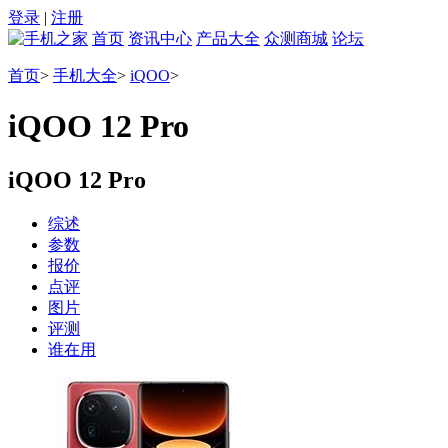
登录
|
注册
首页
资讯中心
产品大全
众测商城
论坛
首页
>
手机大全
>
iQOO
>
iQOO 12 Pro
iQOO 12 Pro
综述
参数
报价
点评
图片
评测
谁在用