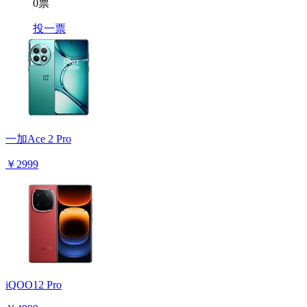
0票
投一票
一加Ace 2 Pro
￥2999
iQOO12 Pro