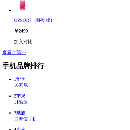
OPPOR7（移动版）
￥2499
加入对比
查看全部>>
手机品牌排行
1
华为
10
索尼
2
苹果
11
酷派
3
魅族
12
海信手机
4
小米