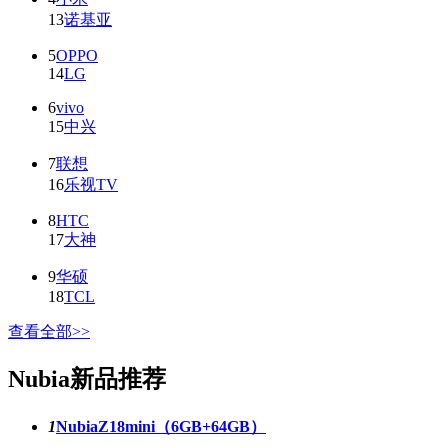
13
诺基亚
5
OPPO
14
LG
6
vivo
15
中兴
7
联想
16
乐视TV
8
HTC
17
大神
9
华硕
18
TCL
查看全部>>
Nubia新品推荐
1
NubiaZ18mini（6GB+64GB）