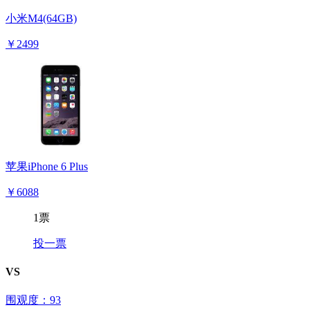
小米M4(64GB)
￥2499
苹果iPhone 6 Plus
￥6088
1票
投一票
VS
围观度：93