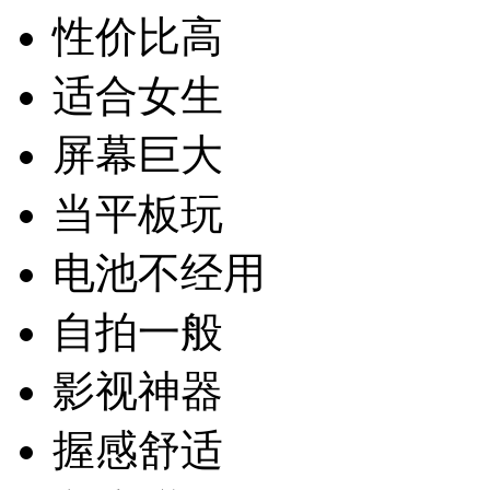
性价比高
适合女生
屏幕巨大
当平板玩
电池不经用
自拍一般
影视神器
握感舒适