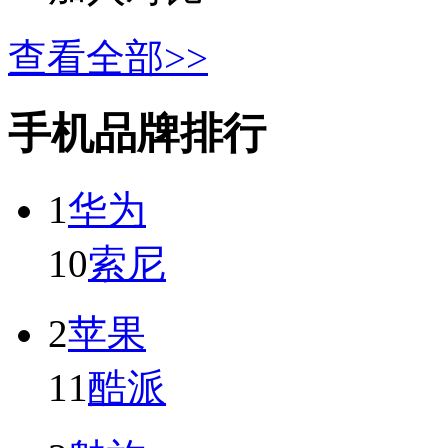
查看全部>>
手机品牌排行
1
华为
10
索尼
2
苹果
11
酷派