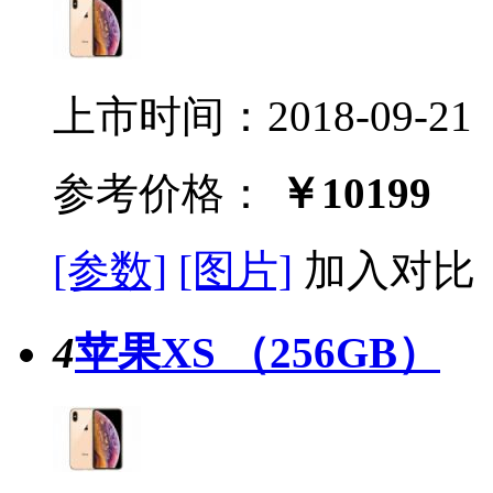
上市时间：2018-09-21
参考价格：
￥10199
[参数]
[图片]
加入对比
4
苹果XS （256GB）