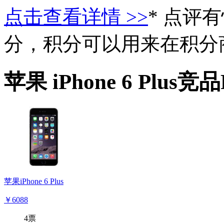
点击查看详情 >>
* 点评
分，积分可以用来在积分
苹果 iPhone 6 Plus竞
苹果iPhone 6 Plus
￥6088
4票