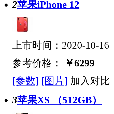
2
苹果iPhone 12
上市时间：2020-10-16
参考价格：
￥6299
[参数]
[图片]
加入对比
3
苹果XS （512GB）