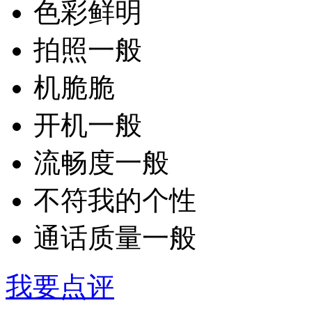
色彩鲜明
拍照一般
机脆脆
开机一般
流畅度一般
不符我的个性
通话质量一般
我要点评