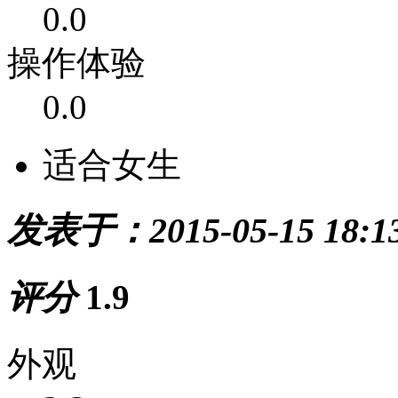
0.0
操作体验
0.0
适合女生
发表于：2015-05-15 18:13
评分
1.9
外观