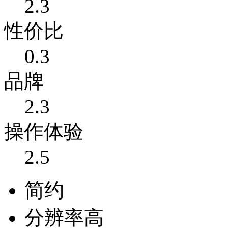
2.3
性价比
0.3
品牌
2.3
操作体验
2.5
简约
分辨率高