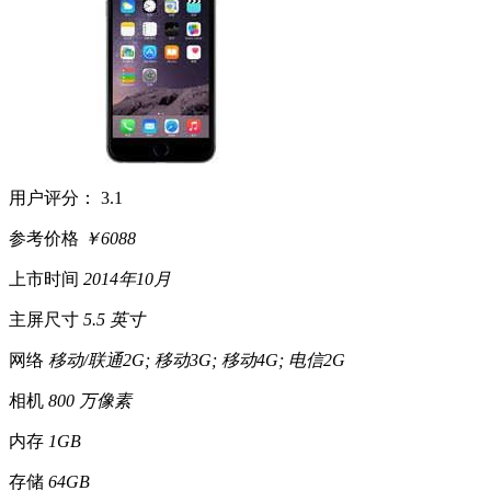
用户评分：
3.1
参考价格
￥6088
上市时间
2014年10月
主屏尺寸
5.5 英寸
网络
移动/联通2G; 移动3G; 移动4G; 电信2G
相机
800 万像素
内存
1GB
存储
64GB