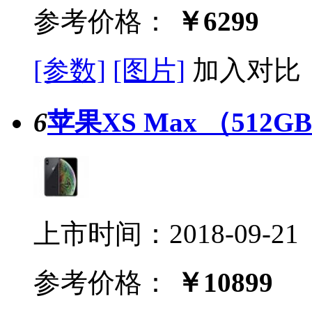
参考价格：
￥6299
[参数]
[图片]
加入对比
6
苹果XS Max （512G
上市时间：2018-09-21
参考价格：
￥10899