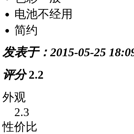
电池不经用
简约
发表于：2015-05-25 18:09
评分
2.2
外观
2.3
性价比