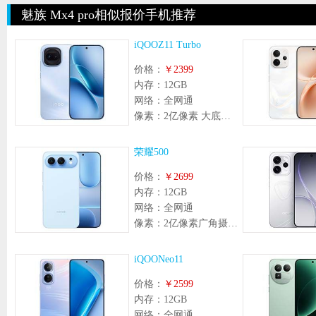
魅族 Mx4 pro相似报价手机推荐
iQOOZ11 Turbo
价格：
￥2399
内存：
12GB
网络：
全网通
像素：
2亿像素 大底超级主摄+800万像素 超广角镜头
荣耀500
价格：
￥2699
内存：
12GB
网络：
全网通
像素：
2亿像素广角摄像头(f/1.9光圈，支持OIS光学防抖) + 1200万像素超广角微距摄像头(f/2.2光圈) ，支持自动对焦
iQOONeo11
价格：
￥2599
内存：
12GB
网络：
全网通