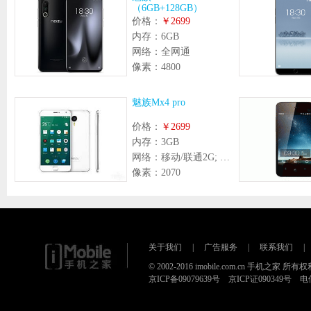
（6GB+128GB）
价格：
￥2699
内存：
6GB
网络：
全网通
像素：
4800
魅族Mx4 pro
价格：
￥2699
内存：
3GB
网络：
移动/联通2G; 移动3G; 移动4G; 联通3G; 联通4G; 电信2G; 电信4G
像素：
2070
关于我们
|
广告服务
|
联系我们
|
© 2002-2016 imobile.com.cn 手机之家 所
京ICP备09079639号 京ICP证090349号 