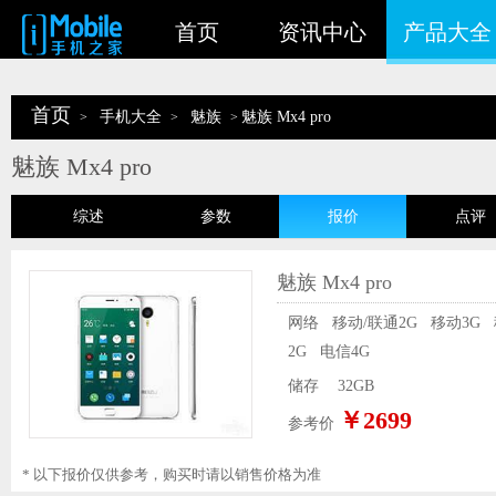
首页
资讯中心
产品大全
首页
手机大全
魅族
魅族 Mx4 pro
>
>
>
魅族 Mx4 pro
综述
参数
报价
点评
魅族 Mx4 pro
网络
移动/联通2G
移动3G
2G
电信4G
储存
32GB
￥2699
参考价
* 以下报价仅供参考，购买时请以销售价格为准