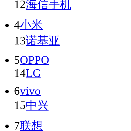
12
海信手机
4
小米
13
诺基亚
5
OPPO
14
LG
6
vivo
15
中兴
7
联想