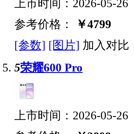
上市时间：2026-05-26
参考价格：
￥4799
[参数]
[图片]
加入对比
5
荣耀600 Pro
上市时间：2026-05-26