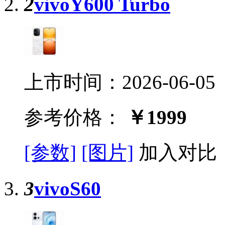
2
vivoY600 Turbo
上市时间：2026-06-05
参考价格：
￥1999
[参数]
[图片]
加入对比
3
vivoS60