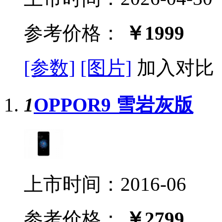
参考价格：
￥1999
[参数]
[图片]
加入对比
1
OPPOR9 雪岩灰版
上市时间：2016-06
参考价格：
￥2799