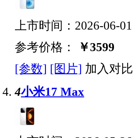
上市时间：2026-06-01
参考价格：
￥3599
[参数]
[图片]
加入对比
4
小米17 Max