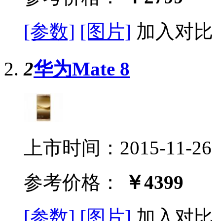
[参数]
[图片]
加入对比
2
华为Mate 8
上市时间：2015-11-26
参考价格：
￥4399
[参数]
[图片]
加入对比