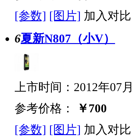
[参数]
[图片]
加入对比
6
夏新N807（小V）
上市时间：2012年07月
参考价格：
￥700
[参数]
[图片]
加入对比