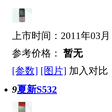
上市时间：2011年03月
参考价格：
暂无
[参数]
[图片]
加入对比
9
夏新S532