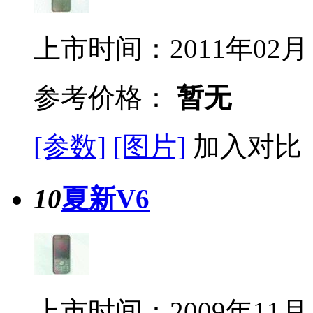
上市时间：2011年02月
参考价格：
暂无
[参数]
[图片]
加入对比
10
夏新V6
上市时间：2009年11月