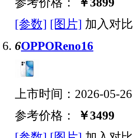
参考价格：
￥3899
[参数]
[图片]
加入对比
6
OPPOReno16
上市时间：2026-05-26
参考价格：
￥3499
[参数]
[图片]
加入对比