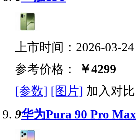
上市时间：2026-03-24
参考价格：
￥4299
[参数]
[图片]
加入对比
9
华为Pura 90 Pro Max