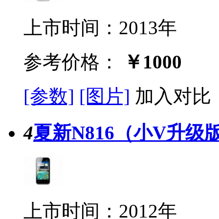
上市时间：2013年
参考价格：
￥1000
[参数]
[图片]
加入对比
4
夏新N816（小V升级
上市时间：2012年