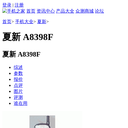
登录
|
注册
首页
资讯中心
产品大全
众测商城
论坛
首页
>
手机大全
>
夏新
>
夏新 A8398F
夏新 A8398F
综述
参数
报价
点评
图片
评测
谁在用