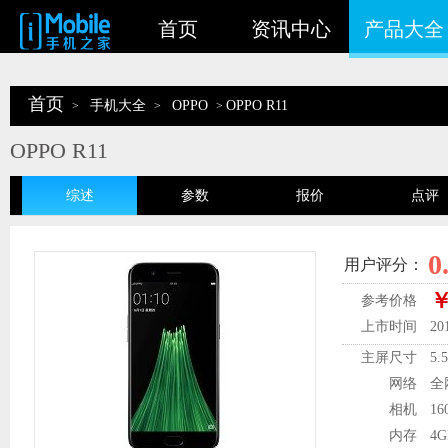
首页
资讯中心
产品大全
首页
手机大全
OPPO
OPPO R11
>
>
>
OPPO R11
综述
参数
报价
点评
0
用户评分：
￥
参考价格
上市时间
20
主屏尺寸
5.
网络
全
相机
1
内存
4G