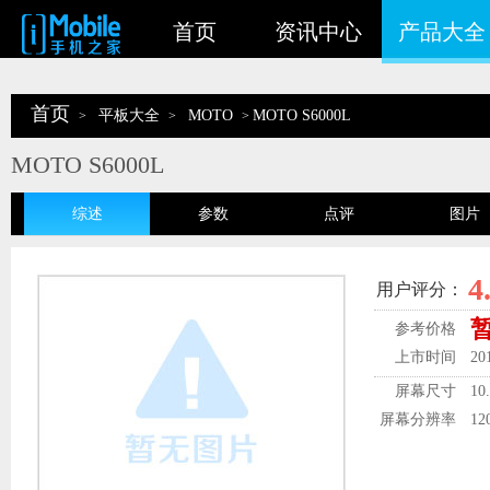
首页
资讯中心
产品大全
首页
平板大全
MOTO
MOTO S6000L
>
>
>
MOTO S6000L
综述
参数
点评
图片
4
用户评分：
参考价格
上市时间
20
屏幕尺寸
10
屏幕分辨率
12