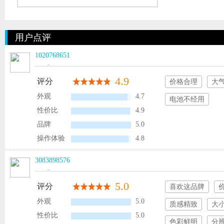
用户点评
1020768651
4.9
评分
价格合理
大
外观
4.7
电池不经用
性价比
4.9
品牌
5.0
操作体验
4.8
3083898576
5.0
评分
喜欢这品牌
外观
5.0
质感精致
大
性价比
5.0
色彩鲜明
分