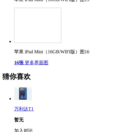
苹果 iPad Mini（16GB/WIFI版）图16
16张
更多界面图
猜你喜欢
万利达T1
暂无
加入对比