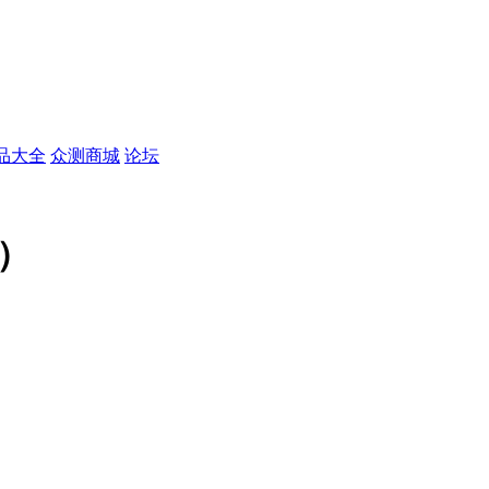
品大全
众测商城
论坛
版）