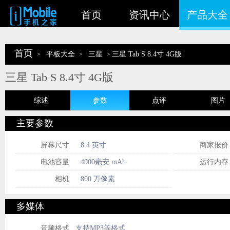
首页
资讯中心
产品大全
首页
平板大全
三星
三星 Tab S 8.4寸 4G版
>
>
>
三星 Tab S 8.4寸 4G版
综述
参数
点评
图片
主要参数
屏幕尺寸
8.4 英寸
商家报价
电池容量
4900毫安 mAh
运行内存
相机
800 万像素
多媒体
音频格式
支持MP3等格式