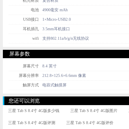
机壳材质
复合材质
电池
4900毫安 mAh
USB接口
1×Micro-USB2.0
耳机插孔
3.5mm耳机接口
wifi
支持802.11a/b/g/n无线协议
屏幕参数
屏幕尺寸
8.4 英寸
屏幕分辨率
212.8×125.6×6.6mm 像素
触屏方式
电容式触摸屏
您还可以浏览
三星 Tab S 8.4寸 4G版多少钱
三星 Tab S 8.4寸 4G版图片
三星 Tab S 8.4寸 4G版评测
三星 Tab S 8.4寸 4G版评价