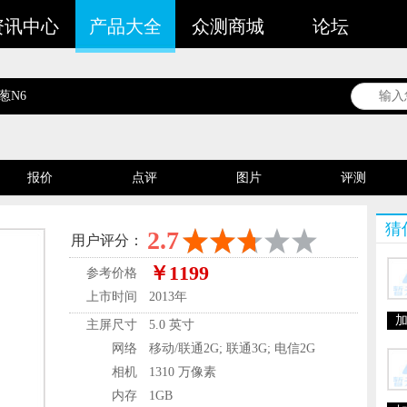
资讯中心
产品大全
众测商城
论坛
葱N6
报价
点评
图片
评测
谁在用
猜
2.7
用户评分：
￥1199
参考价格
上市时间
2013年
主屏尺寸
5.0 英寸
网络
移动/联通2G; 联通3G; 电信2G
相机
1310 万像素
内存
1GB