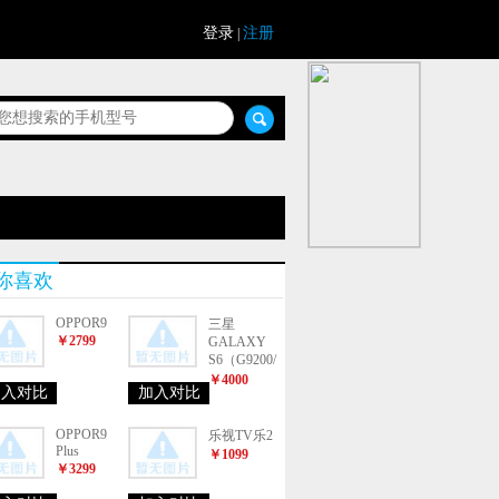
登录
注册
|
你喜欢
OPPOR9
三星
￥2799
GALAXY
S6（G9200/
全网通）
￥4000
加入对比
加入对比
OPPOR9
乐视TV乐2
Plus
￥1099
￥3299