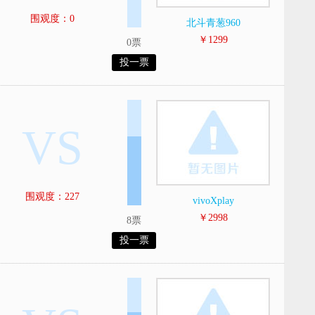
围观度：0
北斗青葱960
￥1299
0票
投一票
VS
围观度：227
vivoXplay
￥2998
8票
投一票