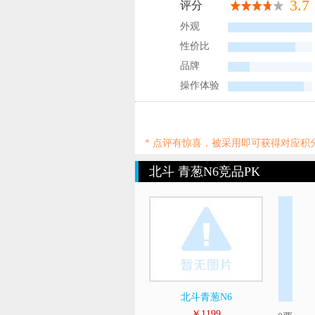
3.7
评分
外观
性价比
品牌
操作体验
* 点评有惊喜，被采用即可获得对应
北斗 青葱N6竞品PK
北斗青葱N6
￥1199