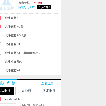
参考价格：
￥1299
[参数]
[图片]
加入对比
北斗青葱X1
北斗青葱 4G版
北斗青葱 8G卡版
北斗青葱N3
北斗青葱N3 电霸版(雅典白)
北斗小旋风F9
北斗青葱N6
机排行榜
查看全部>>
新品排行
周排行
点评排行
vivoX Fold6
上市时间：2026-07-01