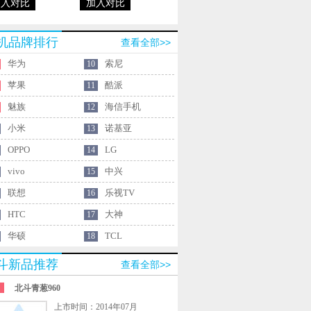
加入对比
加入对比
机品牌排行
查看全部>>
华为
索尼
10
苹果
酷派
11
魅族
海信手机
12
小米
诺基亚
13
OPPO
LG
14
vivo
中兴
15
联想
乐视TV
16
HTC
大神
17
华硕
TCL
18
斗新品推荐
查看全部>>
北斗青葱960
上市时间：2014年07月