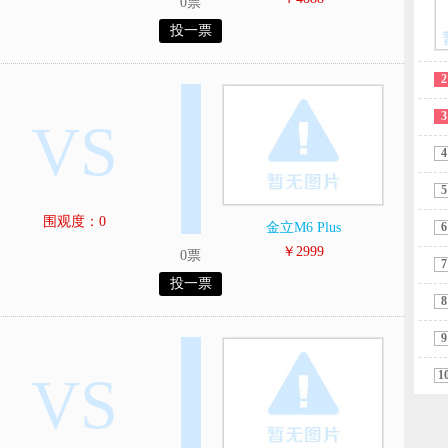
0票
投一票
2
3
VS
4
5
围观度：0
金立M6 Plus
6
￥2999
0票
7
投一票
8
9
VS
1