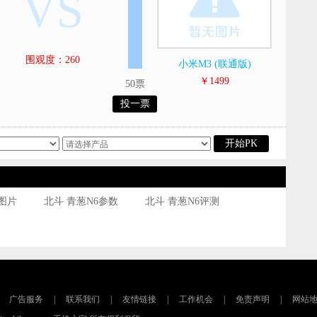
VS
围观度：260
小米M3 (联通版)
￥1499
50票
投一票
开始PK
6图片
北斗 青葱N6参数
北斗 青葱N6评测
广告服务
|
联系我们
|
友情链接
|
工作机会
|
免责声明
|
网站