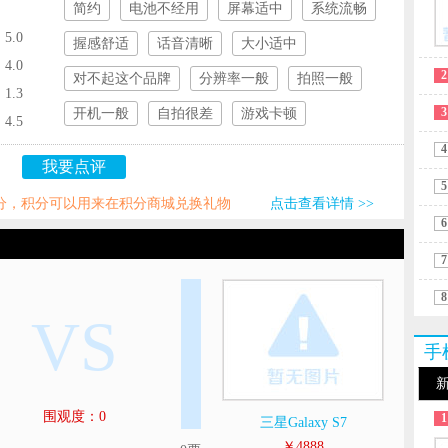
简约
电池不经用
屏幕适中
系统流畅
5.0
握感舒适
话音清晰
大小适中
4.0
2
对不起这个品牌
分辨率一般
拍照一般
1.3
3
开机一般
自拍很差
游戏卡顿
4.5
4
我要点评
5
积分，积分可以用来在积分商城兑换礼物
点击查看详情 >>
6
7
8
VS
手
围观度：0
1
三星Galaxy S7
￥4888