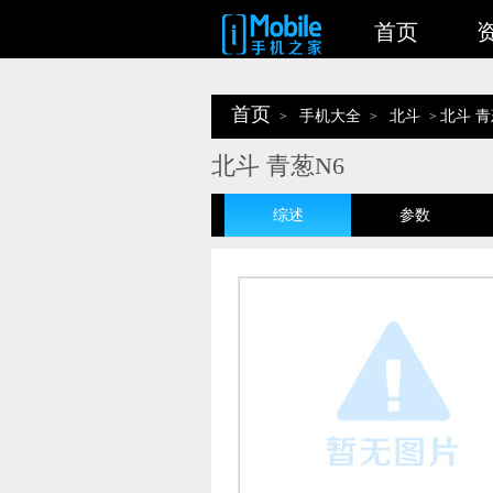
首页
首页
手机大全
北斗
北斗 青
>
>
>
北斗 青葱N6
综述
参数