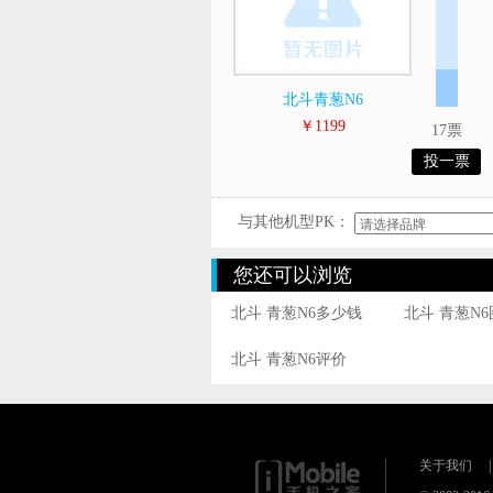
北斗青葱N6
￥1199
17票
投一票
与其他机型PK：
您还可以浏览
北斗 青葱N6多少钱
北斗 青葱N
北斗 青葱N6评价
关于我们
|