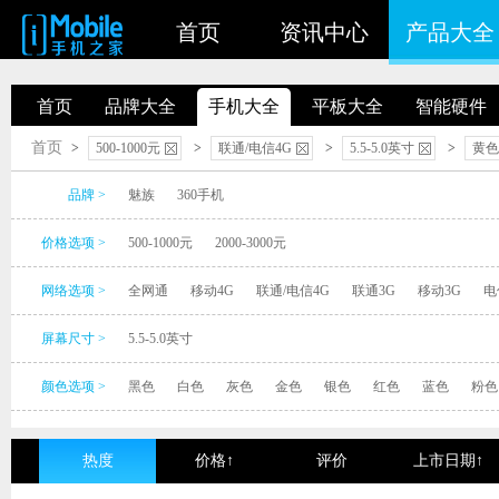
首页
资讯中心
产品大全
首页
品牌大全
手机大全
平板大全
智能硬件
首页
>
500-1000元
>
联通/电信4G
>
5.5-5.0英寸
>
黄色
品牌 >
魅族
360手机
价格选项 >
500-1000元
2000-3000元
网络选项 >
全网通
移动4G
联通/电信4G
联通3G
移动3G
电
屏幕尺寸 >
5.5-5.0英寸
颜色选项 >
黑色
白色
灰色
金色
银色
红色
蓝色
粉色
热度
价格↑
评价
上市日期↑