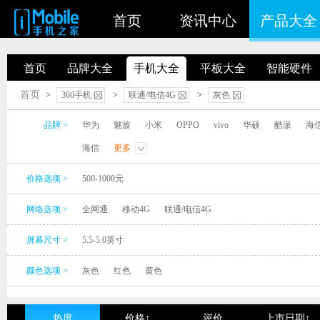
首页
资讯中心
产品大全
首页
品牌大全
手机大全
平板大全
智能硬件
首页
>
360手机
>
联通/电信4G
>
灰色
品牌 >
华为
魅族
小米
OPPO
vivo
华硕
酷派
海
海信
更多
价格选项 >
500-1000元
网络选项 >
全网通
移动4G
联通/电信4G
屏幕尺寸 >
5.5-5.0英寸
颜色选项 >
灰色
红色
黄色
热度
价格↑
评价
上市日期↑