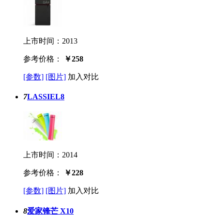
上市时间：2013
参考价格：
￥258
[参数]
[图片]
加入对比
7
LASSIEL8
上市时间：2014
参考价格：
￥228
[参数]
[图片]
加入对比
8
爱家锋芒 X10