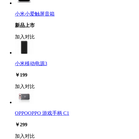
小米小爱触屏音箱
新品上市
加入对比
小米移动电源3
￥199
加入对比
OPPOOPPO 游戏手柄 C1
￥299
加入对比