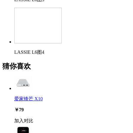
LASSIE L6图4
猜你喜欢
爱家锋芒 X10
￥79
加入对比