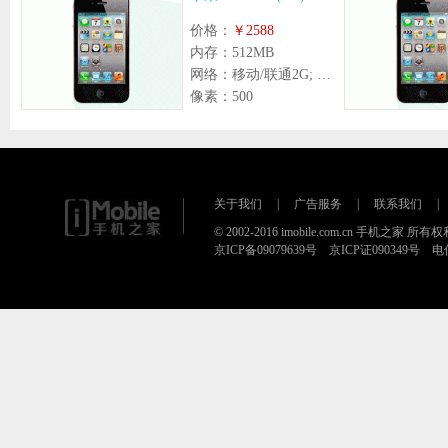
价格：
￥2588
内存：
512MB
网络：
移动/联通2G; 联通3G; 电信2G
像素：
500
关于我们
|
广告服务
|
联系我们
|
© 2002-2016 imobile.com.cn 手机之家 所
京ICP备09079639号 京ICP证090349号 