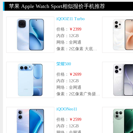
苹果 Apple Watch Sport相似报价手机推荐
iQOOZ11 Turbo
价格：
￥2399
内存：
12GB
网络：
全网通
像素：
2亿像素 大底超级主摄+800万像素 超广角镜头
荣耀500
价格：
￥2699
内存：
12GB
网络：
全网通
像素：
2亿像素广角摄像头(f/1.9光圈，支持OIS光学防抖) + 1200万像素超广角微距摄像头(f/2.2光圈) ，支持自动对焦
iQOONeo11
价格：
￥2599
内存：
12GB
网络：
全网通