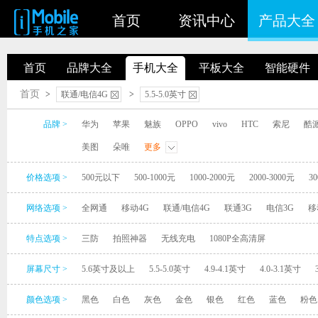
首页
资讯中心
产品大全
首页
品牌大全
手机大全
平板大全
智能硬件
首页
>
联通/电信4G
>
5.5-5.0英寸
品牌 >
华为
苹果
魅族
OPPO
vivo
HTC
索尼
酷
美图
朵唯
更多
价格选项 >
500元以下
500-1000元
1000-2000元
2000-3000元
30
网络选项 >
全网通
移动4G
联通/电信4G
联通3G
电信3G
移
特点选项 >
三防
拍照神器
无线充电
1080P全高清屏
屏幕尺寸 >
5.6英寸及以上
5.5-5.0英寸
4.9-4.1英寸
4.0-3.1英寸
颜色选项 >
黑色
白色
灰色
金色
银色
红色
蓝色
粉色