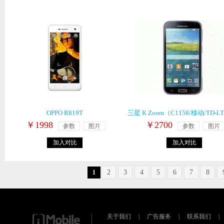
OPPO R819T
三星 K Zoom（C1158/移动/TD-
￥1998
￥2700
参数
图片
参数
图片
加入对比
加入对比
2
3
4
5
6
7
8
1
关于我们
|
广告服务
|
联系我们
|