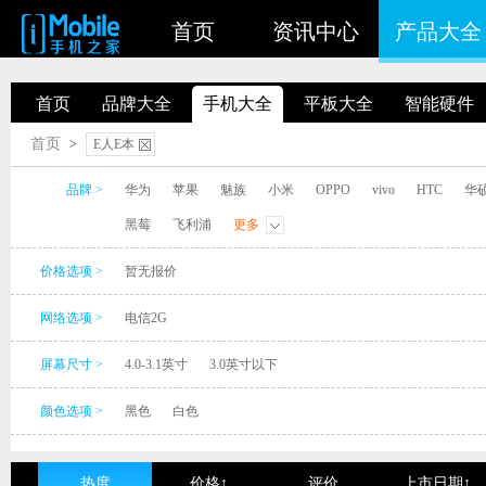
首页
资讯中心
产品大全
首页
品牌大全
手机大全
平板大全
智能硬件
首页
>
E人E本
品牌 >
华为
苹果
魅族
小米
OPPO
vivo
HTC
华
黑莓
飞利浦
更多
价格选项 >
暂无报价
网络选项 >
电信2G
屏幕尺寸 >
4.0-3.1英寸
3.0英寸以下
颜色选项 >
黑色
白色
热度
价格↑
评价
上市日期↑